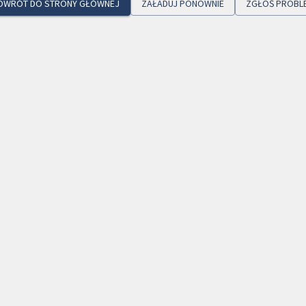
OWRÓT DO STRONY GŁÓWNEJ
ZAŁADUJ PONOWNIE
ZGŁOŚ PROBL