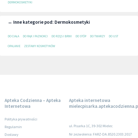
DERMOKOSMETYKI
↔ Inne kategorie pod: Dermokosmetyki
DO CIAŁA
DO RĄK I PAZNOKCI
DO RZĘS I BRWI
DO STÓP
DO TWARZY
DO UST
OPALANIE
ZESTAWY KOSMETYKÓW
Apteka Codzienna – Apteka
Apteka internetowa
Internetowa
mielecpisarka.aptekacodzienna.p
Polityka prywatności
ul. Pisarka 1C, 39-302 Mielec
Regulamin
Nr zezwolenia: FARZ-DA.8520.2303.2017
Dostawy