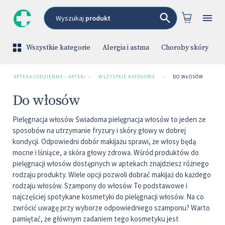
Wyszukaj
produkt
Wszystkie kategorie
Alergia i astma
Choroby skóry
C
APTEKA CODZIENNA – APTEKA INTERNETOWA
›
WSZYSTKIE KATEGORIE
›
DO WŁOSÓW
Do włosów
Pielęgnacja włosów Świadoma pielęgnacja włosów to jeden ze
sposobów na utrzymanie fryzury i skóry głowy w dobrej
kondycji. Odpowiedni dobór makijażu sprawi, że włosy będą
mocne i lśniące, a skóra głowy zdrowa. Wśród produktów do
pielęgnacji włosów dostępnych w aptekach znajdziesz różnego
rodzaju produkty. Wiele opcji pozwoli dobrać makijaż do każdego
rodzaju włosów. Szampony do włosów To podstawowe i
najczęściej spotykane kosmetyki do pielęgnacji włosów. Na co
zwrócić uwagę przy wyborze odpowiedniego szamponu? Warto
pamiętać, że głównym zadaniem tego kosmetyku jest