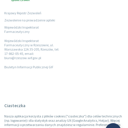
Krajowy Rejestr Zezwoleń
Zezwolenie na prowadzenie apteki
Wojewódzki Inspektorat
Farmaceutyczny
Wojewódzki Inspektorat
Farmaceutyczny w Rzeszowie, ul.
Warszawska 12A 35-205, Rzeszów, tel:
17-862-05-45, email:
biuro@rzeszow.wif.gov.pl
Biuletyn Informacji Publicznej GIF
Ciasteczka
Nasza aplikacja korzysta z plików cookies ("ciasteczka") dla celów technicznych
(np. logowanie) i dla statystyk oraz analizy UX (Google Analytics, Hotjar). Więcej
informacji o przetwarzaniu danych znajdziesz w regulaminie. Preferencje co do