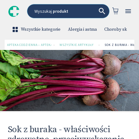
Wyszukaj
produkt
Wszystkie kategorie
Alergia i astma
Choroby skóry
APTEKA CODZIENNA – APTEKA INTERNETOWA
›
WSZYSTKIE ARTYKUŁY
›
SOK Z BURAKA - WŁAŚ
Sok z buraka - właściwości