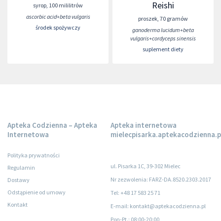
Reishi
syrop
,
100 mililitrów
ascorbic acid+beta vulgaris
proszek
,
70 gramów
środek spożywczy
ganoderma lucidum+beta
vulgaris+cordyceps sinensis
suplement diety
Apteka Codzienna – Apteka
Apteka internetowa
Internetowa
mielecpisarka.aptekacodzienna.p
Polityka prywatności
ul. Pisarka 1C, 39-302 Mielec
Regulamin
Nr zezwolenia: FARZ-DA.8520.2303.2017
Dostawy
Odstąpienie od umowy
Tel: +48 17 583 25 71
Kontakt
E-mail: kontakt@aptekacodzienna.pl
Pon-Pt.
: 08:00-20:00