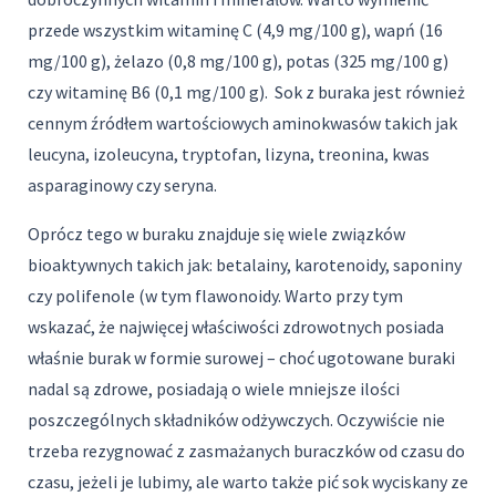
przede wszystkim witaminę C (4,9 mg/100 g), wapń (16
mg/100 g), żelazo (0,8 mg/100 g), potas (325 mg/100 g)
czy witaminę B6 (0,1 mg/100 g). Sok z buraka jest również
cennym źródłem wartościowych aminokwasów takich jak
leucyna, izoleucyna, tryptofan, lizyna, treonina, kwas
asparaginowy czy seryna.
Oprócz tego w buraku znajduje się wiele związków
bioaktywnych takich jak: betalainy, karotenoidy, saponiny
czy polifenole (w tym flawonoidy. Warto przy tym
wskazać, że najwięcej właściwości zdrowotnych posiada
właśnie burak w formie surowej – choć ugotowane buraki
nadal są zdrowe, posiadają o wiele mniejsze ilości
poszczególnych składników odżywczych. Oczywiście nie
trzeba rezygnować z zasmażanych buraczków od czasu do
czasu, jeżeli je lubimy, ale warto także pić sok wyciskany ze