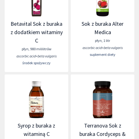
Betavital Sok z buraka
Sok z buraka Alter
z dodatkiem witaminy
Medica
C
płyn
,
1 litr
ascorbic acid+beta vulgaris
płyn
,
980 mililitrów
suplement diety
ascorbic acid+beta vulgaris
środek spożywczy
Syrop z buraka z
Terranova Sok z
witaminą C
buraka Cordyceps &