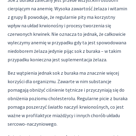
Sok z buraka zalecany jest przede wszystkim osobom
cierpiącym na anemię. Wysoka zawartość żelaza i witamin
z grupy B powoduje, że regularnie pity ma korzystny
wpływ na układ krwionośny i procesy tworzenia się
czerwonych krwinek. Nie oznacza to jednak, że całkowicie
wyleczymy anemię w przypadku gdy ta jest spowodowana
niedoborem żelaza jedynie pijąc sok z buraka – w takim
przypadku konieczna jest suplementacja żelaza.
Bez wątpienia jednak sok z buraka ma znacznie więcej
korzyści dla organizmu. Zawarte w nim substancje
pomagają obniżyć ciśnienie tętnicze i przyczyniają się do
obniżenia poziomu cholesterolu. Regularne picie z buraka
pomaga poszerzyć światło naczyń krwionośnych, co jest
ważne w profilaktyce miażdżycy i innych chorób układu
sercowo-naczyniowego.