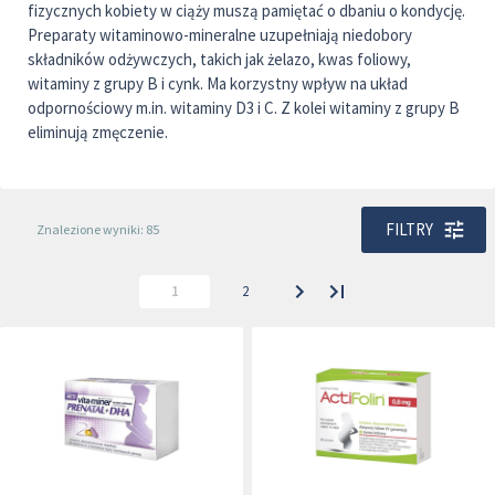
fizycznych kobiety w ciąży muszą pamiętać o dbaniu o kondycję.
Preparaty witaminowo-mineralne uzupełniają niedobory
składników odżywczych, takich jak żelazo, kwas foliowy,
witaminy z grupy B i cynk. Ma korzystny wpływ na układ
odpornościowy m.in. witaminy D3 i C. Z kolei witaminy z grupy B
eliminują zmęczenie.
FILTRY
Znalezione wyniki: 85
1
2