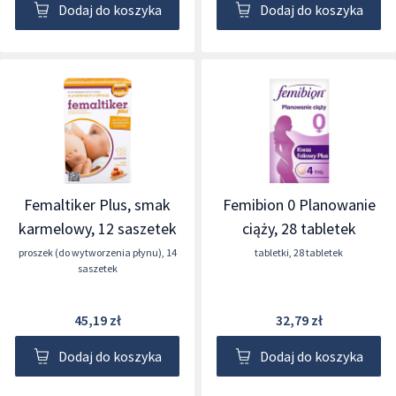
Dodaj do koszyka
Dodaj do koszyka
Femaltiker Plus, smak
Femibion 0 Planowanie
karmelowy, 12 saszetek
ciąży, 28 tabletek
proszek (do wytworzenia płynu)
,
14
tabletki
,
28 tabletek
saszetek
45,19 zł
32,79 zł
Dodaj do koszyka
Dodaj do koszyka