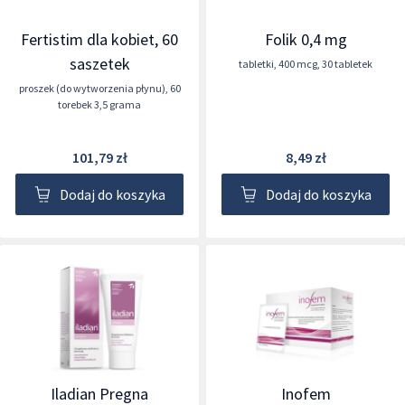
Fertistim dla kobiet, 60
Folik 0,4 mg
saszetek
tabletki
,
400 mcg
,
30 tabletek
proszek (do wytworzenia płynu)
,
60
torebek 3,5 grama
101,79 zł
8,49 zł
Dodaj do koszyka
Dodaj do koszyka
Iladian Pregna
Inofem