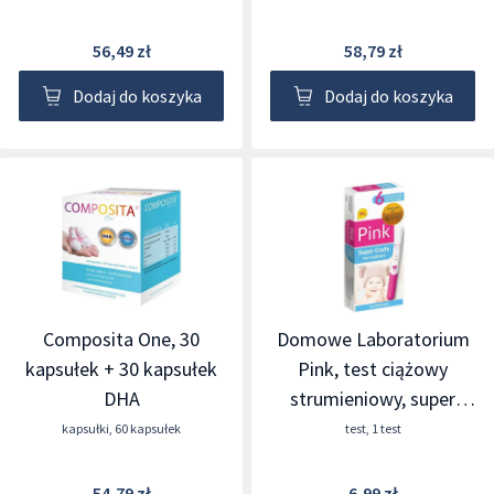
56,49 zł
58,79 zł
Dodaj do koszyka
Dodaj do koszyka
Composita One, 30
Domowe Laboratorium
kapsułek + 30 kapsułek
Pink, test ciążowy
DHA
strumieniowy, super
czuły 10 mlU/ml, 1
kapsułki
,
60 kapsułek
test
,
1 test
sztuka
54,79 zł
6,99 zł