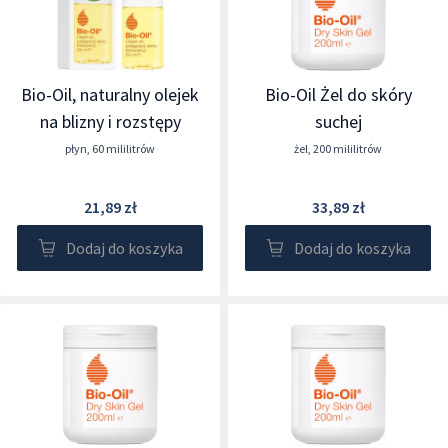
Bio-Oil, naturalny olejek
Bio-Oil Żel do skóry
na blizny i rozstępy
suchej
płyn
,
60 mililitrów
żel
,
200 mililitrów
21,89 zł
33,89 zł
Dodaj do koszyka
Dodaj do koszyka