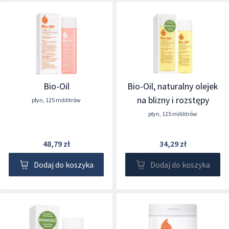
Bio-Oil
Bio-Oil, naturalny olejek
na blizny i rozstępy
płyn
,
125 mililitrów
płyn
,
125 mililitrów
48,79 zł
34,29 zł
Dodaj do koszyka
Dodaj do koszyka