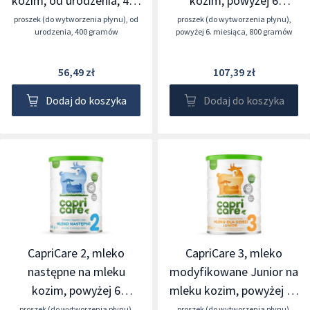
kozim, od urodzenia, 400
kozim, powyżej 6
g
miesiąca, 400 g
proszek (do wytworzenia płynu)
,
od
proszek (do wytworzenia płynu)
,
urodzenia
,
400 gramów
powyżej 6. miesiąca
,
800 gramów
56,49 zł
107,39 zł
Dodaj do koszyka
Dodaj do koszyka
CapriCare 2, mleko
CapriCare 3, mleko
następne na mleku
modyfikowane Junior na
kozim, powyżej 6
mleku kozim, powyżej 12
miesiąca, 400 g
miesiąca, 400 g
proszek (do wytworzenia płynu)
,
proszek (do wytworzenia płynu)
,