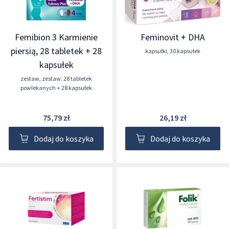
Femibion 3 Karmienie
Feminovit + DHA
piersią, 28 tabletek + 28
kapsułki
,
30 kapsułek
kapsułek
zestaw
,
zestaw: 28 tabletek
powlekanych + 28 kapsułek
75,79 zł
26,19 zł
Dodaj do koszyka
Dodaj do koszyka