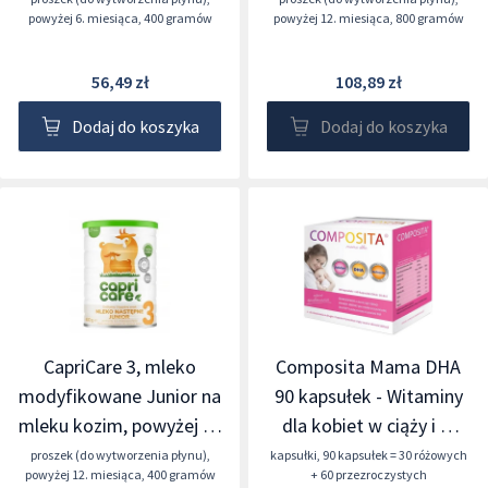
powyżej 6. miesiąca
,
400 gramów
powyżej 12. miesiąca
,
800 gramów
56,49 zł
108,89 zł
Dodaj do koszyka
Dodaj do koszyka
CapriCare 3, mleko
Composita Mama DHA
modyfikowane Junior na
90 kapsułek - Witaminy
mleku kozim, powyżej 12
dla kobiet w ciąży i w
miesiąca, 400 g
okresie laktacji
proszek (do wytworzenia płynu)
,
kapsułki
,
90 kapsułek = 30 różowych
powyżej 12. miesiąca
,
400 gramów
+ 60 przezroczystych