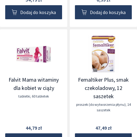
Dodaj do koszyka
Dodaj do koszyka
Falvit Mama witaminy
Femaltiker Plus, smak
dla kobiet w ciąży
czekoladowy, 12
saszetek
tabletki
,
60 tabletek
proszek (do wytworzenia płynu)
,
14
saszetek
44,79 zł
47,49 zł