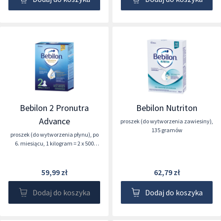
Bebilon 2 Pronutra
Bebilon Nutriton
Advance
proszek (do wytworzenia zawiesiny)
,
135 gramów
proszek (do wytworzenia płynu)
,
po
6. miesiącu
,
1 kilogram = 2 x 500
gramów
59,99 zł
62,79 zł
Dodaj do koszyka
Dodaj do koszyka