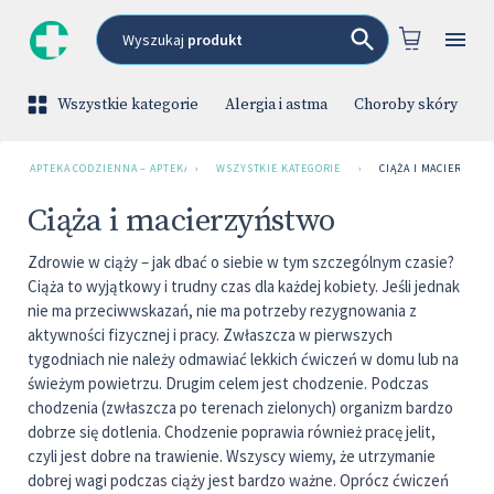
Wyszukaj
produkt
Wszystkie kategorie
Alergia i astma
Choroby skóry
C
APTEKA CODZIENNA – APTEKA INTERNETOWA
›
WSZYSTKIE KATEGORIE
›
CIĄŻA I MACIERZYŃ
Ciąża i macierzyństwo
Zdrowie w ciąży – jak dbać o siebie w tym szczególnym czasie?
Ciąża to wyjątkowy i trudny czas dla każdej kobiety. Jeśli jednak
nie ma przeciwwskazań, nie ma potrzeby rezygnowania z
aktywności fizycznej i pracy. Zwłaszcza w pierwszych
tygodniach nie należy odmawiać lekkich ćwiczeń w domu lub na
świeżym powietrzu. Drugim celem jest chodzenie. Podczas
chodzenia (zwłaszcza po terenach zielonych) organizm bardzo
dobrze się dotlenia. Chodzenie poprawia również pracę jelit,
czyli jest dobre na trawienie. Wszyscy wiemy, że utrzymanie
dobrej wagi podczas ciąży jest bardzo ważne. Oprócz ćwiczeń