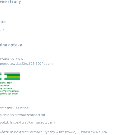
wne strony
orie
uły
alna apteka
zona Sp. z o.o.
taroopatowska 22A/2 26-600 Radom
wy Rejestr Zezwoleń
lenie na prowadzenie apteki
ódzki Inspektorat Farmaceutyczny
ódzki Inspektorat Farmaceutyczny w Rzeszowie, ul. Warszawska 12A