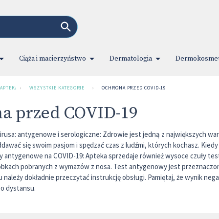
Ciąża i macierzyństwo
Dermatologia
Dermokosmet
 APTEKA INTERNETOWA
›
WSZYSTKIE KATEGORIE
›
OCHRONA PRZED COVID-19
a przed COVID-19
rusa: antygenowe i serologiczne: Zdrowie jest jedną z największych wart
dawać się swoim pasjom i spędzać czas z ludźmi, których kochasz. Kiedy 
ty antygenowe na COVID-19: Apteka sprzedaje również wysoce czuły tes
bkach pobranych z wymazów z nosa. Test antygenowy jest przeznaczony
należy dokładnie przeczytać instrukcję obsługi. Pamiętaj, że wynik neg
o dystansu.