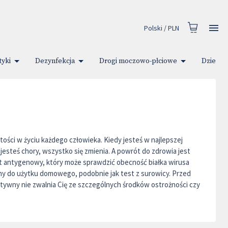
Polski
/
PLN
yki
Dezynfekcja
Drogi moczowo-płciowe
Dziecko
ości w życiu każdego człowieka. Kiedy jesteś w najlepszej
jesteś chory, wszystko się zmienia. A powrót do zdrowia jest
t antygenowy, który może sprawdzić obecność białka wirusa
 do użytku domowego, podobnie jak test z surowicy. Przed
atywny nie zwalnia Cię ze szczególnych środków ostrożności czy