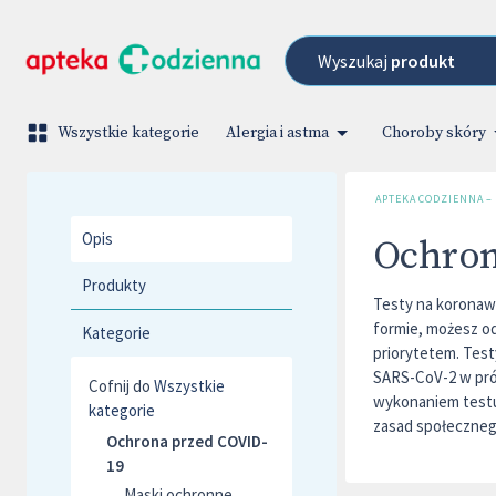
Wyszukaj
produkt
Wszystkie kategorie
Alergia i astma
Choroby skóry
APTEKA CODZIENNA –
Opis
Ochron
Produkty
Testy na koronawi
formie, możesz od
Kategorie
priorytetem. Tes
SARS-CoV-2 w pró
Cofnij do
Wszystkie
wykonaniem testu 
kategorie
zasad społeczneg
Ochrona przed COVID-
19
Maski ochronne