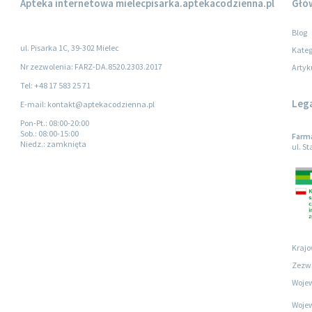
Apteka internetowa
mielecpisarka.aptekacodzienna.pl
Głó
Blog
ul. Pisarka 1C, 39-302 Mielec
Kateg
Nr zezwolenia: FARZ-DA.8520.2303.2017
Artyk
Tel: +48 17 583 25 71
Leg
E-mail: kontakt@aptekacodzienna.pl
Pon-Pt.
: 08:00-20:00
Sob.
: 08:00-15:00
Farma
Niedz.
: zamknięta
ul. S
Krajo
Zezwo
Wojew
Wojew