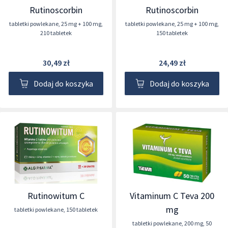
Rutinoscorbin
Rutinoscorbin
tabletki powlekane
,
25 mg + 100 mg
,
tabletki powlekane
,
25 mg + 100 mg
,
210 tabletek
150 tabletek
30,49 zł
24,49 zł
Dodaj do koszyka
Dodaj do koszyka
Rutinowitum C
Vitaminum C Teva 200
mg
tabletki powlekane
,
150 tabletek
tabletki powlekane
,
200 mg
,
50