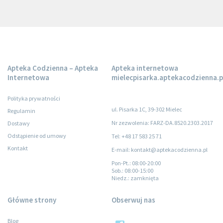
Apteka Codzienna – Apteka
Apteka internetowa
Internetowa
mielecpisarka.aptekacodzienna.p
Polityka prywatności
ul. Pisarka 1C, 39-302 Mielec
Regulamin
Nr zezwolenia: FARZ-DA.8520.2303.2017
Dostawy
Odstąpienie od umowy
Tel: +48 17 583 25 71
Kontakt
E-mail: kontakt@aptekacodzienna.pl
Pon-Pt.
: 08:00-20:00
Sob.
: 08:00-15:00
Niedz.
: zamknięta
Główne strony
Obserwuj nas
Blog