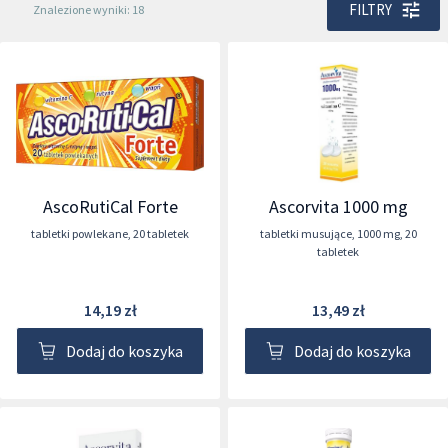
FILTRY
Znalezione wyniki: 18
AscoRutiCal Forte
Ascorvita 1000 mg
tabletki powlekane
,
20 tabletek
tabletki musujące
,
1000 mg
,
20
tabletek
14,19 zł
13,49 zł
Dodaj do koszyka
Dodaj do koszyka