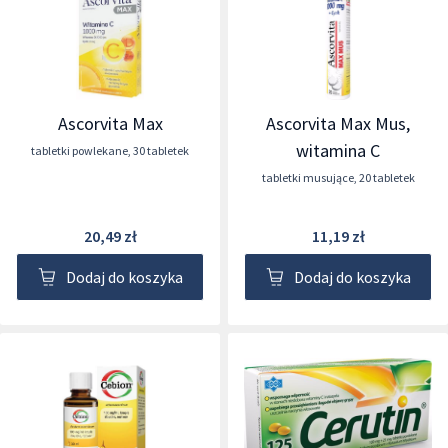
Ascorvita Max
Ascorvita Max Mus,
witamina C
tabletki powlekane
,
30 tabletek
tabletki musujące
,
20 tabletek
20,49 zł
11,19 zł
Dodaj do koszyka
Dodaj do koszyka