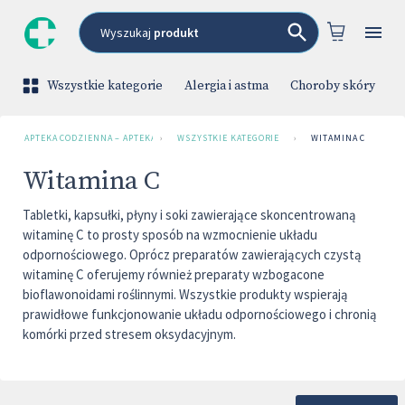
Wyszukaj
produkt
Wszystkie kategorie
Alergia i astma
Choroby skóry
C
APTEKA CODZIENNA – APTEKA INTERNETOWA
›
WSZYSTKIE KATEGORIE
›
WITAMINA C
Witamina C
Tabletki, kapsułki, płyny i soki zawierające skoncentrowaną
witaminę C to prosty sposób na wzmocnienie układu
odpornościowego. Oprócz preparatów zawierających czystą
witaminę C oferujemy również preparaty wzbogacone
bioflawonoidami roślinnymi. Wszystkie produkty wspierają
prawidłowe funkcjonowanie układu odpornościowego i chronią
komórki przed stresem oksydacyjnym.