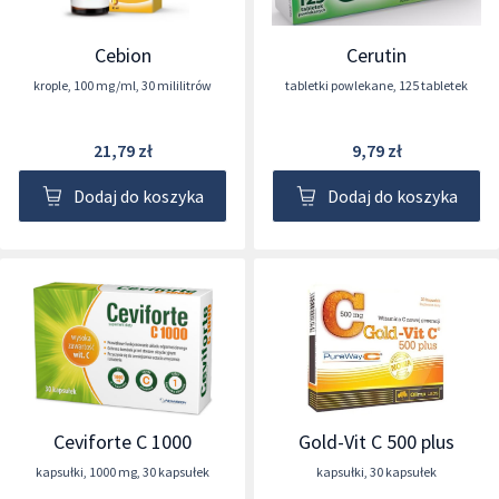
Cebion
Cerutin
krople
,
100 mg/ml
,
30 mililitrów
tabletki powlekane
,
125 tabletek
21,79 zł
9,79 zł
Dodaj do koszyka
Dodaj do koszyka
Ceviforte C 1000
Gold-Vit C 500 plus
kapsułki
,
1000 mg
,
30 kapsułek
kapsułki
,
30 kapsułek