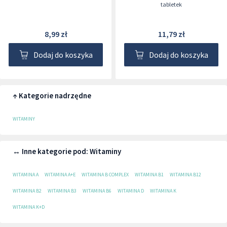
tabletek
8,99 zł
11,79 zł
Dodaj do koszyka
Dodaj do koszyka
↑ Kategorie nadrzędne
WITAMINY
↔ Inne kategorie pod: Witaminy
WITAMINA A
WITAMINA A+E
WITAMINA B COMPLEX
WITAMINA B1
WITAMINA B12
WITAMINA B2
WITAMINA B3
WITAMINA B6
WITAMINA D
WITAMINA K
WITAMINA K+D