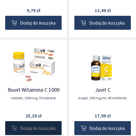
9,79 zł
13,49 zł
Dodaj do koszyka
Dodaj do koszyka
Ibuvit Witamina C 1000
Juvit C
tabletki
,
1000 mg
,
30 tabletek
krople
,
100 mg/ml
,
40 mililitrów
25,29 zł
17,99 zł
Dodaj do koszyka
Dodaj do koszyka