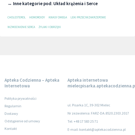
↔ Inne kategorie pod: Układ krążenia i Serce
CHOLESTEROL
HEMOROIDY
KWASY OMEGA
LEKI PRZECIWZAKRZEPOWE
WZMOCNIENIE SERCA
ŻYLAKI I OBRZĘKI
Apteka Codzienna – Apteka
Apteka internetowa
Internetowa
mielecpisarka.aptekacodzienna.p
Polityka prywatności
ul. Pisarka 1C, 39-302 Mielec
Regulamin
Nr zezwolenia: FARZ-DA.8520.2303.2017
Dostawy
Odstąpienie od umowy
Tel: +48 17 583 25 71
Kontakt
E-mail: kontakt@aptekacodzienna.pl