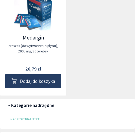
Medargin
proszek (do wytworzenia płynu)
,
2000 mg
,
30 torebek
26,79 zł
Dodaj do koszyka
↑ Kategorie nadrzędne
UKŁAD KRĄŻENIA I SERCE