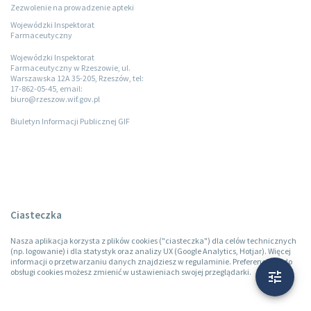
Zezwolenie na prowadzenie apteki
Wojewódzki Inspektorat
Farmaceutyczny
Wojewódzki Inspektorat
Farmaceutyczny w Rzeszowie, ul.
Warszawska 12A 35-205, Rzeszów, tel:
17-862-05-45, email:
biuro@rzeszow.wif.gov.pl
Biuletyn Informacji Publicznej GIF
Ciasteczka
Nasza aplikacja korzysta z plików cookies ("ciasteczka") dla celów technicznych
(np. logowanie) i dla statystyk oraz analizy UX (Google Analytics, Hotjar). Więcej
informacji o przetwarzaniu danych znajdziesz w regulaminie. Preferencje co do
obsługi cookies możesz zmienić w ustawieniach swojej przeglądarki.