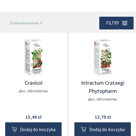
FILTRY
Znalezione wyniki: 5
Cravisol
Intractum Crataegi
Phytopharm
płyn
,
100 mililitrów
płyn
,
100 mililitrów
15,49 zł
13,79 zł
Dodaj do koszyka
Dodaj do koszyka