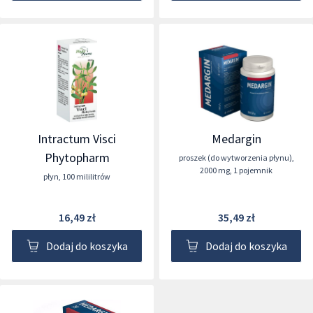
Intractum Visci
Medargin
Phytopharm
proszek (do wytworzenia płynu)
,
2000 mg
,
1 pojemnik
płyn
,
100 mililitrów
16,49 zł
35,49 zł
Dodaj do koszyka
Dodaj do koszyka