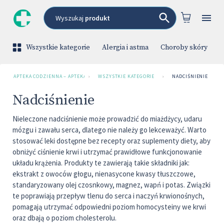
Wyszukaj
produkt
Wszystkie kategorie
Alergia i astma
Choroby skóry
C
APTEKA CODZIENNA – APTEKA INTERNETOWA
›
WSZYSTKIE KATEGORIE
›
NADCIŚNIENIE
Nadciśnienie
Nieleczone nadciśnienie może prowadzić do miażdżycy, udaru
mózgu i zawału serca, dlatego nie należy go lekceważyć. Warto
stosować leki dostępne bez recepty oraz suplementy diety, aby
obniżyć ciśnienie krwi i utrzymać prawidłowe funkcjonowanie
układu krążenia. Produkty te zawierają takie składniki jak:
ekstrakt z owoców głogu, nienasycone kwasy tłuszczowe,
standaryzowany olej czosnkowy, magnez, wapń i potas. Związki
te poprawiają przepływ tlenu do serca i naczyń krwionośnych,
pomagają utrzymać odpowiedni poziom homocysteiny we krwi
oraz dbają o poziom cholesterolu.