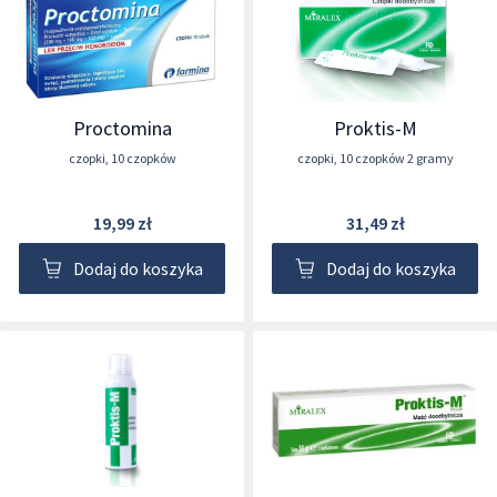
Proctomina
Proktis-M
czopki
,
10 czopków
czopki
,
10 czopków 2 gramy
19,99 zł
31,49 zł
Dodaj do koszyka
Dodaj do koszyka