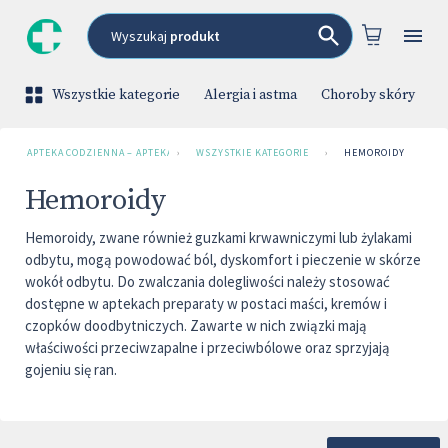
Wyszukaj
produkt
Wszystkie kategorie
Alergia i astma
Choroby skóry
C
APTEKA CODZIENNA – APTEKA INTERNETOWA
›
WSZYSTKIE KATEGORIE
›
HEMOROIDY
Hemoroidy
Hemoroidy, zwane również guzkami krwawniczymi lub żylakami
odbytu, mogą powodować ból, dyskomfort i pieczenie w skórze
wokół odbytu. Do zwalczania dolegliwości należy stosować
dostępne w aptekach preparaty w postaci maści, kremów i
czopków doodbytniczych. Zawarte w nich związki mają
właściwości przeciwzapalne i przeciwbólowe oraz sprzyjają
gojeniu się ran.