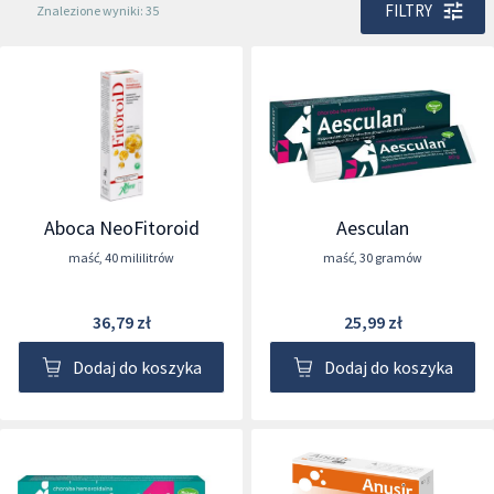
FILTRY
Znalezione wyniki: 35
Aboca NeoFitoroid
Aesculan
maść
,
40 mililitrów
maść
,
30 gramów
36,79 zł
25,99 zł
Dodaj do koszyka
Dodaj do koszyka