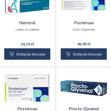
Hemorol
Posterisan
czopki
,
12 czopków
maść
,
25 gramów
24,19 zł
40,99 zł
Dodaj do koszyka
Dodaj do koszyka
Posterisan
Procto-Glyvenol