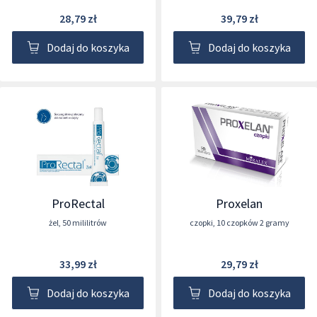
28,79 zł
39,79 zł
Dodaj do koszyka
Dodaj do koszyka
ProRectal
Proxelan
żel
,
50 mililitrów
czopki
,
10 czopków 2 gramy
33,99 zł
29,79 zł
Dodaj do koszyka
Dodaj do koszyka