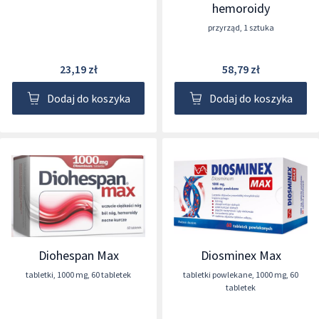
hemoroidy
przyrząd
,
1 sztuka
23,19 zł
58,79 zł
Dodaj do koszyka
Dodaj do koszyka
Diohespan Max
Diosminex Max
tabletki
,
1000 mg
,
60 tabletek
tabletki powlekane
,
1000 mg
,
60
tabletek