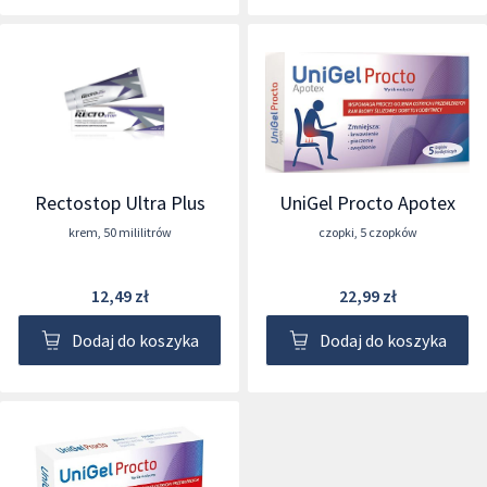
Rectostop Ultra Plus
UniGel Procto Apotex
krem
,
50 mililitrów
czopki
,
5 czopków
12,49 zł
22,99 zł
Dodaj do koszyka
Dodaj do koszyka