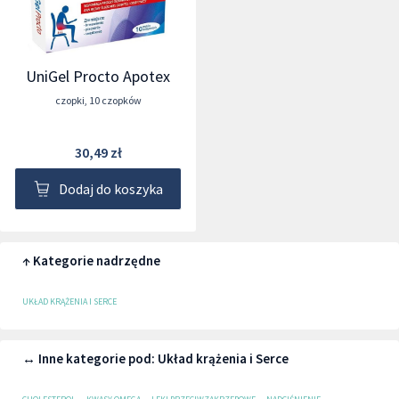
UniGel Procto Apotex
czopki
,
10 czopków
30,49 zł
Dodaj do koszyka
↑ Kategorie nadrzędne
UKŁAD KRĄŻENIA I SERCE
↔ Inne kategorie pod: Układ krążenia i Serce