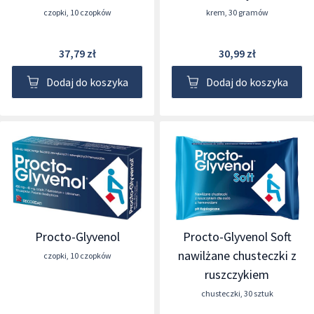
czopki
,
10 czopków
krem
,
30 gramów
37,79 zł
30,99 zł
Dodaj do koszyka
Dodaj do koszyka
Procto-Glyvenol
Procto-Glyvenol Soft
nawilżane chusteczki z
czopki
,
10 czopków
ruszczykiem
chusteczki
,
30 sztuk