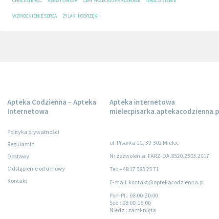
CHOLESTEROL
KWASY OMEGA
LEKI PRZECIWZAKRZEPOWE
NADCIŚNIENIE
WZMOCNIENIE SERCA
ŻYLAKI I OBRZĘKI
Apteka Codzienna – Apteka
Apteka internetowa
Internetowa
mielecpisarka.aptekacodzienna.p
Polityka prywatności
ul. Pisarka 1C, 39-302 Mielec
Regulamin
Nr zezwolenia: FARZ-DA.8520.2303.2017
Dostawy
Odstąpienie od umowy
Tel: +48 17 583 25 71
Kontakt
E-mail: kontakt@aptekacodzienna.pl
Pon-Pt.
: 08:00-20:00
Sob.
: 08:00-15:00
Niedz.
: zamknięta