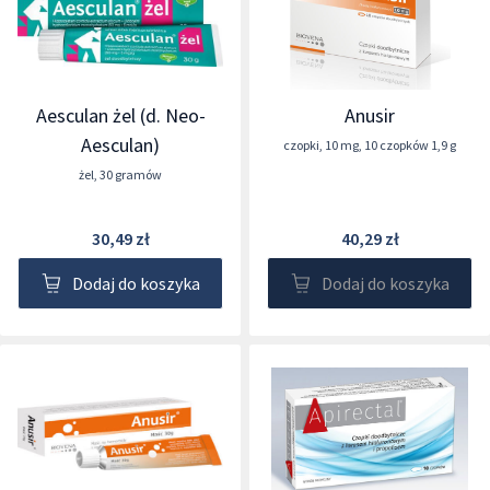
Aesculan żel (d. Neo-
Anusir
Aesculan)
czopki
,
10 mg
,
10 czopków 1,9 g
żel
,
30 gramów
30,49 zł
40,29 zł
Dodaj do koszyka
Dodaj do koszyka