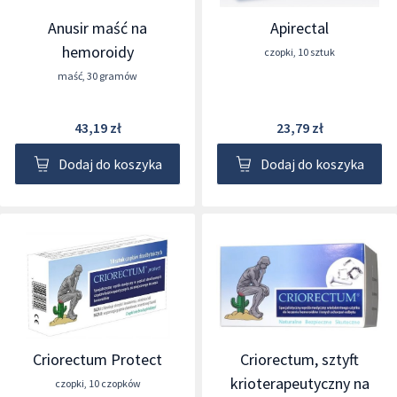
Anusir maść na
Apirectal
hemoroidy
czopki
,
10 sztuk
maść
,
30 gramów
43,19 zł
23,79 zł
Dodaj do koszyka
Dodaj do koszyka
Criorectum Protect
Criorectum, sztyft
krioterapeutyczny na
czopki
,
10 czopków