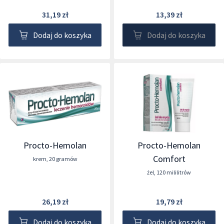
31,19 zł
13,39 zł
Dodaj do koszyka
Dodaj do koszyka
Procto-Hemolan
Procto-Hemolan
Comfort
krem
,
20 gramów
żel
,
120 mililitrów
26,19 zł
19,79 zł
Dodaj do koszyka
Dodaj do koszyka