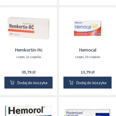
Hemkortin-Hc
Hemocal
czopki
,
12 czopków
czopki
,
10 czopków
35,79 zł
13,79 zł
Dodaj do koszyka
Dodaj do koszyka