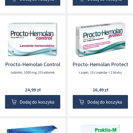
Procto-Hemolan Control
Procto-Hemolan Protect
tabletki
,
1000 mg
,
20 tabletek
czopki
,
10 czopków = 2 blistry
24,99 zł
26,49 zł
Dodaj do koszyka
Dodaj do koszyka