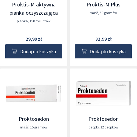
Proktis-M aktywna
Proktis-M Plus
pianka oczyszczająca
maść
,
30 gramów
pianka
,
150 mililitrów
29,99 zł
32,99 zł
Dodaj do koszyka
Dodaj do koszyka
Proktosedon
Proktosedon
maść
,
15 gramów
czopki
,
12 czopków