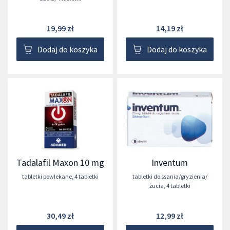
19,99 zł
14,19 zł
Dodaj do koszyka
Dodaj do koszyka
Tadalafil Maxon 10 mg
Inventum
tabletki powlekane
,
4 tabletki
tabletki do ssania/gryzienia/
żucia
,
4 tabletki
30,49 zł
12,99 zł