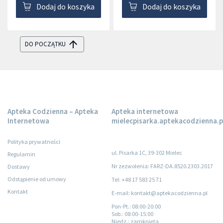
Dodaj do koszyka
Dodaj do koszyka
DO POCZĄTKU
Apteka Codzienna – Apteka
Apteka internetowa
Internetowa
mielecpisarka.aptekacodzienna.p
Polityka prywatności
ul. Pisarka 1C, 39-302 Mielec
Regulamin
Nr zezwolenia: FARZ-DA.8520.2303.2017
Dostawy
Odstąpienie od umowy
Tel: +48 17 583 25 71
Kontakt
E-mail: kontakt@aptekacodzienna.pl
Pon-Pt.
: 08:00-20:00
Sob.
: 08:00-15:00
Niedz.
: zamknięta