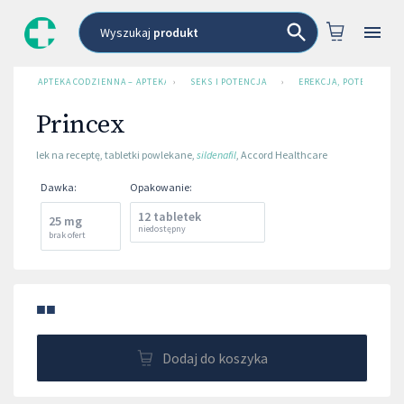
Wyszukaj
produkt
APTEKA CODZIENNA – APTEKA INTERNETOWA
›
SEKS I POTENCJA
›
EREKCJA, POTENCJA
Princex
lek na receptę
,
tabletki powlekane
,
sildenafil
,
Accord Healthcare
Dawka
:
Opakowanie
:
12 tabletek
25 mg
niedostępny
brak ofert
■■
Dodaj do koszyka