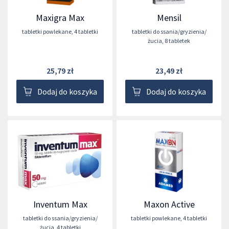
Maxigra Max
Mensil
tabletki powlekane
,
4 tabletki
tabletki do ssania/gryzienia/
żucia
,
8 tabletek
25,79 zł
23,49 zł
Dodaj do koszyka
Dodaj do koszyka
Inventum Max
Maxon Active
tabletki do ssania/gryzienia/
tabletki powlekane
,
4 tabletki
żucia
,
4 tabletki