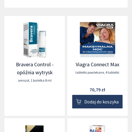
Bravera Control -
Viagra Connect Max
opóźnia wytrysk
tabletki powlekane
,
4 tabletki
aerozol
,
1 butelka 8 ml
70,79 zł
Dodaj do koszyka