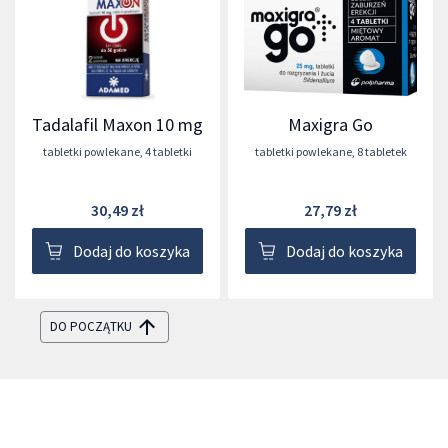
Tadalafil Maxon 10 mg
Maxigra Go
tabletki powlekane
,
4 tabletki
tabletki powlekane
,
8 tabletek
30,49 zł
27,79 zł
Dodaj do koszyka
Dodaj do koszyka
DO POCZĄTKU