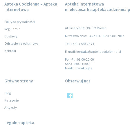
Apteka Codzienna – Apteka
Apteka internetowa
Internetowa
mielecpisarka.aptekacodzienna.p
Polityka prywatności
ul. Pisarka 1C, 39-302 Mielec
Regulamin
Nr zezwolenia: FARZ-DA.8520.2303.2017
Dostawy
Odstąpienie od umowy
Tel: +48 17 583 25 71
Kontakt
E-mail: kontakt@aptekacodzienna.pl
Pon-Pt.
: 08:00-20:00
Sob.
: 08:00-15:00
Niedz.
: zamknięta
Główne strony
Obserwuj nas
Blog
Kategorie
Artykuły
Legalna apteka