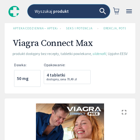
Wyszukaj
produkt
APTEKA CODZIENNA – APTEKA INTERNETOWA
›
SEKS I POTENCJA
›
EREKCJA, POTENCJA
Viagra Connect Max
produkt dostępny bez recepty
,
tabletki powlekane
,
sildenafil
,
Upjohn EESV
Dawka
:
Opakowanie
:
4 tabletki
50 mg
dostępny
,
cena
70,49 zł