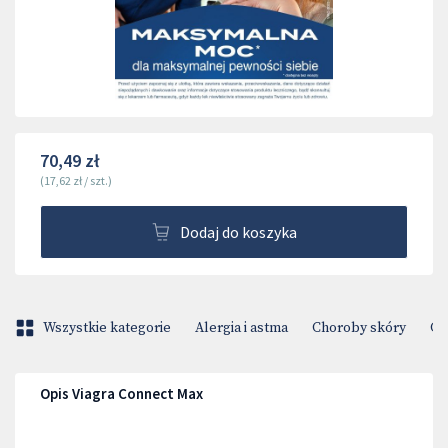
70,49 zł
(
17,62 zł
/
szt.
)
Dodaj do koszyka
Wszystkie kategorie
Alergia i astma
Choroby skóry
Ci
Opis Viagra Connect Max