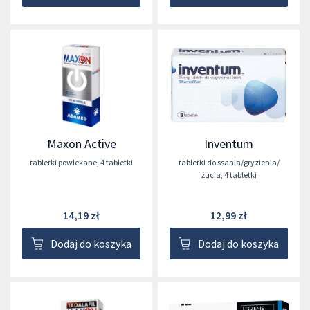
Maxon Active
Inventum
tabletki powlekane
,
4 tabletki
tabletki do ssania/gryzienia/
żucia
,
4 tabletki
14,19 zł
12,99 zł
Dodaj do koszyka
Dodaj do koszyka