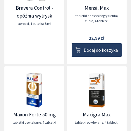
Bravera Control -
Mensil Max
opóźnia wytrysk
tabletki do ssania/gryzienia/
żucia
,
4 tabletki
aerozol
,
1 butelka 8 ml
22,99 zł
Dodaj do koszyka
Maxon Forte 50 mg
Maxigra Max
tabletki powlekane
,
4 tabletki
tabletki powlekane
,
4 tabletki