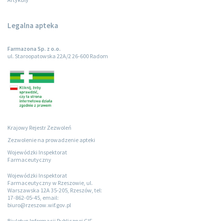
Legalna apteka
Farmazona Sp. z o.o.
ul. Staroopatowska 22A/2 26-600 Radom
Krajowy Rejestr Zezwoleń
Zezwolenie na prowadzenie apteki
Wojewódzki Inspektorat
Farmaceutyczny
Wojewódzki Inspektorat
Farmaceutyczny w Rzeszowie, ul.
Warszawska 12A 35-205, Rzeszów, tel:
17-862-05-45, email:
biuro@rzeszow.wif.gov.pl
Biuletyn Informacji Publicznej GIF