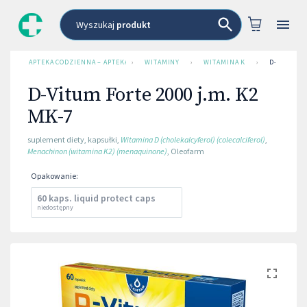
Wyszukaj
produkt
APTEKA CODZIENNA – APTEKA INTERNETOWA
›
WITAMINY
›
WITAMINA K
›
D-VITUM F
D-Vitum Forte 2000 j.m. K2
MK-7
suplement diety
,
kapsułki
,
Witamina D (cholekalcyferol) (colecalciferol)
,
Menachinon (witamina K2) (menaquinone)
,
Oleofarm
Opakowanie
:
60 kaps. liquid protect caps
niedostępny