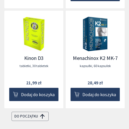
Kinon D3
Menachinox K2 MK-7
tabletki
,
30 tabletek
kapsułki
,
60 kapsułek
21,99 zł
28,49 zł
Dodaj do koszyka
Dodaj do koszyka
DO POCZĄTKU