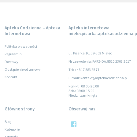
Apteka Codzienna – Apteka
Apteka internetowa
Internetowa
mielecpisarka.aptekacodzienna.p
Polityka prywatności
ul. Pisarka 1C, 39-302 Mielec
Regulamin
Nr zezwolenia: FARZ-DA.8520.2303.2017
Dostawy
Odstąpienie od umowy
Tel: +48 17 583 25 71
Kontakt
E-mail: kontakt@aptekacodzienna.pl
Pon-Pt.
: 08:00-20:00
Sob.
: 08:00-15:00
Niedz.
: zamknięta
Główne strony
Obserwuj nas
Blog
Kategorie
Artykuły