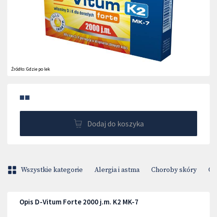
Źródło:
Gdzie po lek
■■
Dodaj do koszyka
Wszystkie kategorie
Alergia i astma
Choroby skóry
Ci
Opis D-Vitum Forte 2000 j.m. K2 MK-7