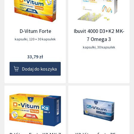
D-Vitum Forte
Ibuvit 4000 D3+K2 MK-
7 Omega 3
kapsułki
,
120 + 30 kapsułek
kapsułki
,
30 kapsułek
33,79 zł
Dodaj do koszyka