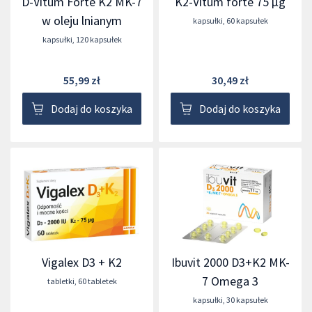
D-Vitum Forte K2 MK-7
K2-Vitum forte 75 μg
w oleju lnianym
kapsułki
,
60 kapsułek
kapsułki
,
120 kapsułek
55,99 zł
30,49 zł
Dodaj do koszyka
Dodaj do koszyka
Vigalex D3 + K2
Ibuvit 2000 D3+K2 MK-
7 Omega 3
tabletki
,
60 tabletek
kapsułki
,
30 kapsułek