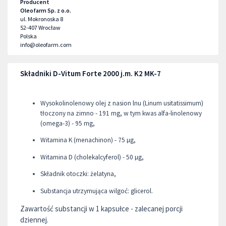
Producent
Oleofarm Sp. z o.o.
ul. Mokronoska 8
52-407
Wrocław
Polska
info@oleofarm.com
Składniki D-Vitum Forte 2000 j.m. K2 MK-7
Wysokolinolenowy olej z nasion lnu (Linum usitatissimum)
tłoczony na zimno - 191 mg, w tym kwas alfa-linolenowy
(omega-3) - 95 mg,
Witamina K (menachinon) - 75 µg,
Witamina D (cholekalcyferol) - 50 µg,
Składnik otoczki: żelatyna,
Substancja utrzymująca wilgoć: glicerol.
Zawartość substancji w 1 kapsułce - zalecanej porcji
dziennej.