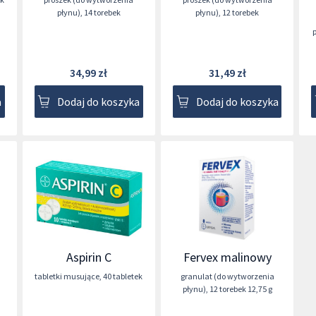
płynu)
,
14 torebek
płynu)
,
12 torebek
34,99 zł
31,49 zł
a
Dodaj do koszyka
Dodaj do koszyka
Aspirin C
Fervex malinowy
tabletki musujące
,
40 tabletek
granulat (do wytworzenia
płynu)
,
12 torebek 12,75 g