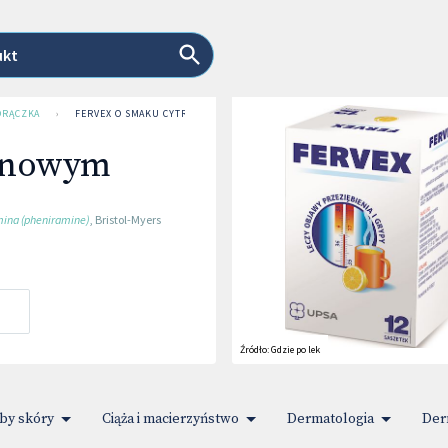
ukt
ORĄCZKA
›
FERVEX O SMAKU CYTRYNOWYM
rynowym
ina (pheniramine)
,
Bristol-Myers
Źródło:
Gdzie po lek
by skóry
Ciąża i macierzyństwo
Dermatologia
Der