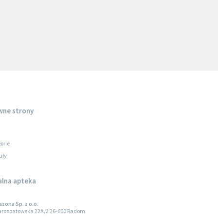
wne strony
orie
uły
alna apteka
zona Sp. z o.o.
taroopatowska 22A/2 26-600 Radom