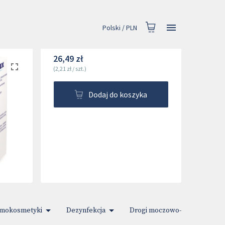
Polski
/
PLN
26,49 zł
(
2,21 zł
/
szt.
)
Dodaj do koszyka
mokosmetyki
Dezynfekcja
Drogi moczowo-płciowe