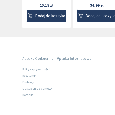
15,19 zł
34,99 zł
Dodaj do koszyka
Dodaj do koszyk
Apteka Codzienna – Apteka Internetowa
Polityka prywatności
Regulamin
Dostawy
Odstąpienie od umowy
Kontakt