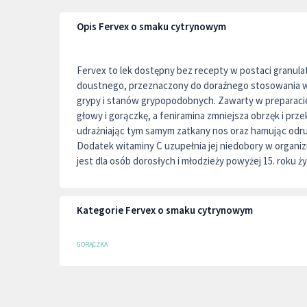
Opis Fervex o smaku cytrynowym
Fervex to lek dostępny bez recepty w postaci granul
doustnego, przeznaczony do doraźnego stosowania w
grypy i stanów grypopodobnych. Zawarty w preparacie
głowy i gorączkę, a feniramina zmniejsza obrzęk i prz
udrażniając tym samym zatkany nos oraz hamując odruc
Dodatek witaminy C uzupełnia jej niedobory w organi
jest dla osób dorosłych i młodzieży powyżej 15. roku ży
Kategorie Fervex o smaku cytrynowym
GORĄCZKA