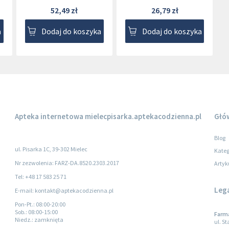
52,49 zł
26,79 zł
a
Dodaj do koszyka
Dodaj do koszyka
Apteka internetowa
mielecpisarka.aptekacodzienna.pl
Głó
Blog
ul. Pisarka 1C, 39-302 Mielec
Kateg
Nr zezwolenia: FARZ-DA.8520.2303.2017
Artyk
Tel: +48 17 583 25 71
Leg
E-mail: kontakt@aptekacodzienna.pl
Pon-Pt.
: 08:00-20:00
Sob.
: 08:00-15:00
Farma
Niedz.
: zamknięta
ul. S