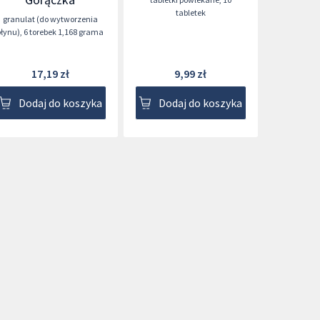
tabletek
granulat (do wytworzenia
płynu)
,
6 torebek 1,168 grama
17,19 zł
9,99 zł
Dodaj do koszyka
Dodaj do koszyka