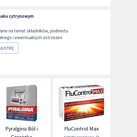
maku cytrynowym
dane na temat składników, podmiotu
lnego i ewentualnych ostrzeżeń.
ULOTKĘ
Pyralgina Ból i
FluControl Max
Gorączka
tabletki powlekane
,
10