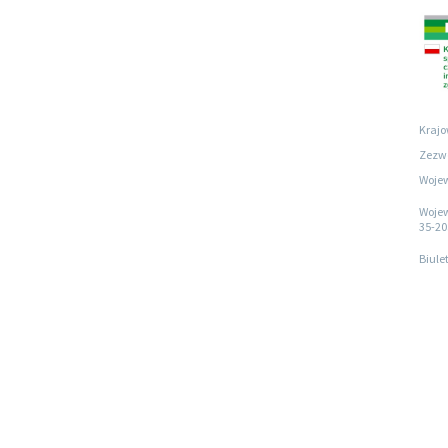
Krajo
Zezwo
Wojew
Wojew
35-20
Biule