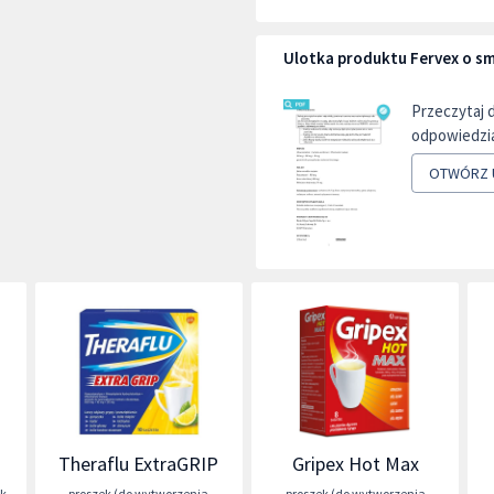
Ulotka produktu Fervex o s
Przeczytaj 
odpowiedzia
OTWÓRZ 
Theraflu ExtraGRIP
Gripex Hot Max
ek
proszek (do wytworzenia
proszek (do wytworzenia