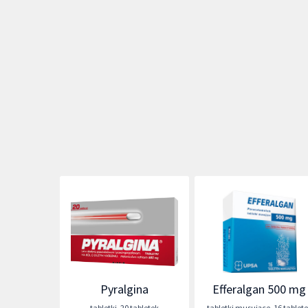
Pyralgina
Efferalgan 500 mg
tabletki
,
20 tabletek
tabletki musujące
,
16 tablet