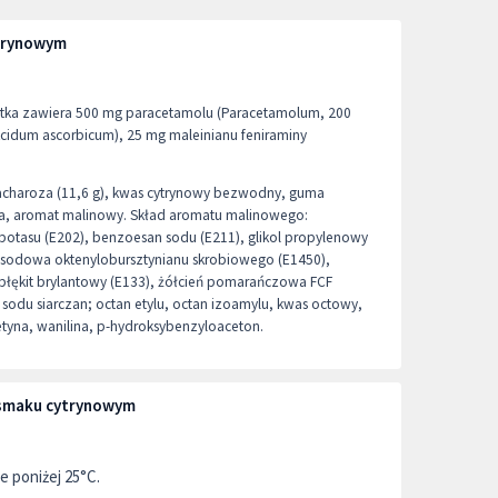
ytrynowym
zetka zawiera 500 mg paracetamolu (Paracetamolum, 200
idum ascorbicum), 25 mg maleinianu feniraminy
acharoza (11,6 g), kwas cytrynowy bezwodny, guma
a, aromat malinowy. Skład aromatu malinowego:
 potasu (E202), benzoesan sodu (E211), glikol propylenowy
ól sodowa oktenylobursztynianu skrobiowego (E1450),
, błękit brylantowy (E133), żółcień pomarańczowa FCF
b) sodu siarczan; octan etylu, octan izoamylu, kwas octowy,
etyna, wanilina, p-hydroksybenzyloaceton.
 smaku cytrynowym
 poniżej 25°C.