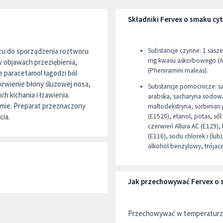
Składniki Fervex o smaku c
atu do sporządzenia roztworu
Substancje czynne: 1 sas
mg kwasu askorbowego (Ac
 objawach przeziębienia,
(Pheniramini maleas).
 paracetamol łagodzi ból
ekrwienie błony śluzowej nosa,
Substancje pomocnicze: s
h kichania i łzawienia.
arabska, sacharyna sodow
zmie. Preparat przeznaczony
maltodekstryna, sorbinian
cia.
(E1520), etanol, potas, s
czerwień Allura AC (E129)
(E110), sodu chlorek i (lu
alkohol benzylowy, trójac
Jak przechowywać Fervex o
Przechowywać w temperaturze