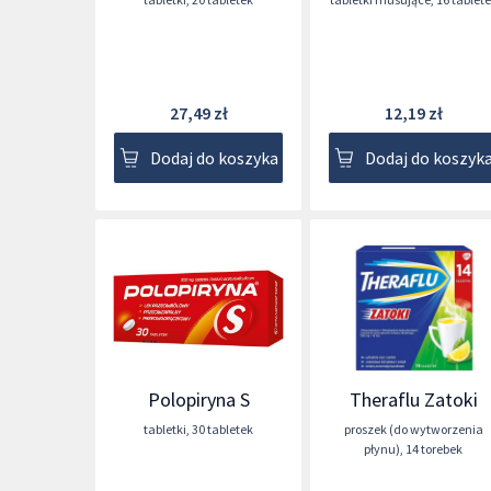
27,49 zł
12,19 zł
Dodaj do koszyka
Dodaj do koszyk
Polopiryna S
Theraflu Zatoki
tabletki
,
30 tabletek
proszek (do wytworzenia
płynu)
,
14 torebek