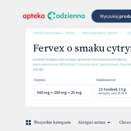
Wyszukaj
prod
APTEKA CODZIENNA – APTEKA INTERNETOWA
›
PRZEZIĘBIENIE I GRYPA
›
G
Fervex o smaku cyt
produkt dostępny bez recepty
,
granulat (do wytworzenia płynu)
,
Kwas askorbinowy (Witamina C) (ascorbic acid)
,
paracetamol
,
Fenyram
Squibb
Dawka
:
Opakowanie
:
12 torebek 13 g
500 mg + 200 mg + 25 mg
dostępny
,
cena
26,49 zł
Wszystkie kategorie
Alergia i astma
Choro