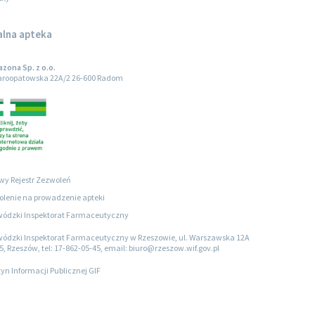
alna apteka
zona Sp. z o.o.
taroopatowska 22A/2 26-600 Radom
wy Rejestr Zezwoleń
lenie na prowadzenie apteki
ódzki Inspektorat Farmaceutyczny
ódzki Inspektorat Farmaceutyczny w Rzeszowie, ul. Warszawska 12A
5, Rzeszów, tel: 17-862-05-45, email: biuro@rzeszow.wif.gov.pl
tyn Informacji Publicznej GIF