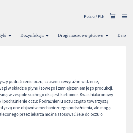
Polski
/
PLN
yki
Dezynfekcja
Drogi moczowo-płciowe
Dziecko
yszy podrażnienie oczu, czasem niewyraźne widzenie,
i w składzie płynu łzowego i zmniejszeniem jego produkcji.
sowaną w zespole suchego oka jest karbomer. Kwas hialuronowy
 i podrażnienie oczu: Podrażnieniu oczu często towarzyszą
. Dotyczą one objawów mechanicznego podrażnienia, ale mogą
zaleconego przez lekarza można stosować żele do oczu o