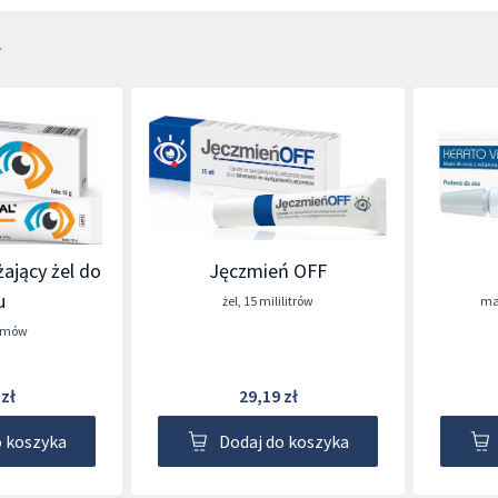
7
żający żel do
Jęczmień OFF
u
żel
,
15 mililitrów
ma
amów
 zł
29,19 zł
o koszyka
Dodaj do koszyka