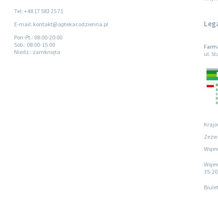
Tel: +48 17 583 25 71
Leg
E-mail: kontakt@aptekacodzienna.pl
Pon-Pt.
: 08:00-20:00
Sob.
: 08:00-15:00
Farma
Niedz.
: zamknięta
ul. S
Krajo
Zezwo
Wojew
Wojew
35-20
Biule