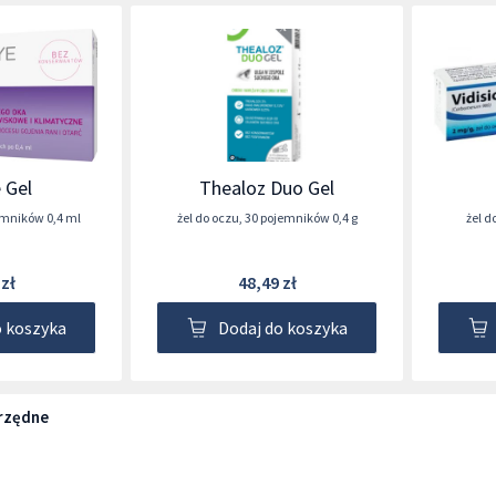
 Gel
Thealoz Duo Gel
emników 0,4 ml
żel do oczu
,
30 pojemników 0,4 g
żel d
 zł
48,49 zł
o koszyka
Dodaj do koszyka
rzędne