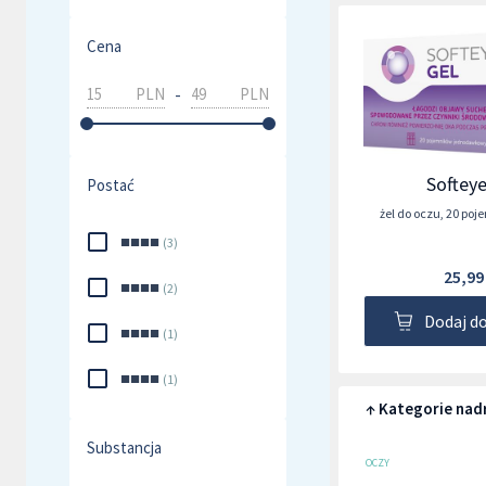
Cena
-
PLN
PLN
Softeye
Postać
żel do oczu
,
20 poj
■■■■
(
3
)
25,99
■■■■
(
2
)
Dodaj d
■■■■
(
1
)
■■■■
(
1
)
↑ Kategorie nad
Substancja
OCZY