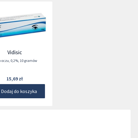
Vidisic
o oczu
,
0,2%
,
10 gramów
15,69 zł
Dodaj do koszyka