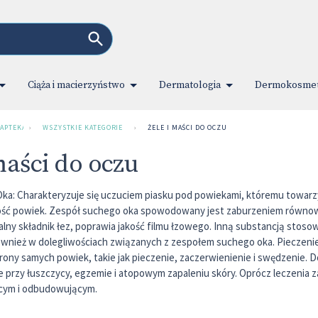
Ciąża i macierzyństwo
Dermatologia
Dermokosmet
 APTEKA INTERNETOWA
›
WSZYSTKIE KATEGORIE
›
ŻELE I MAŚCI DO OCZU
maści do oczu
ka: Charakteryzuje się uczuciem piasku pod powiekami, któremu towarz
kość powiek. Zespół suchego oka spowodowany jest zaburzeniem równowag
alny składnik łez, poprawia jakość filmu łzowego. Inną substancją sto
wnież w dolegliwościach związanych z zespołem suchego oka. Pieczenie
trony samych powiek, takie jak pieczenie, zaczerwienienie i swędzenie
przy łuszczycy, egzemie i atopowym zapaleniu skóry. Oprócz leczenia 
ącym i odbudowującym.