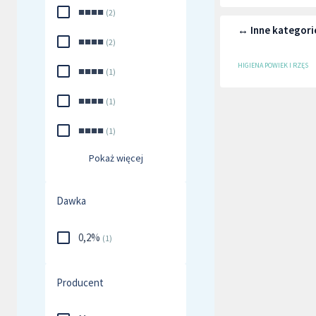
■■■■
(
2
)
↔ Inne kategori
■■■■
(
2
)
HIGIENA POWIEK I RZĘS
■■■■
(
1
)
■■■■
(
1
)
■■■■
(
1
)
Pokaż więcej
Dawka
0,2%
(
1
)
Producent