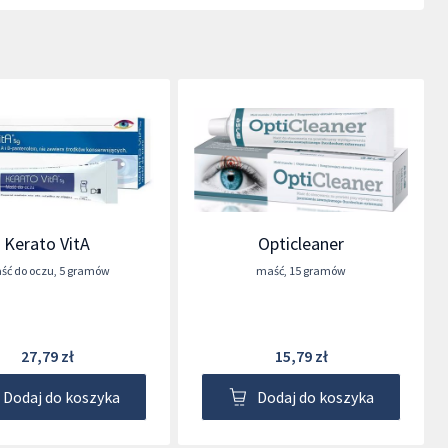
Kerato VitA
Opticleaner
ść do oczu
,
5 gramów
maść
,
15 gramów
27,79 zł
15,79 zł
Dodaj do koszyka
Dodaj do koszyka