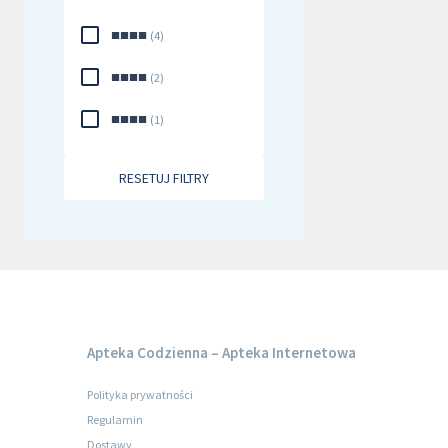
■■■■
(
4
)
■■■■
(
2
)
■■■■
(
1
)
RESETUJ FILTRY
Apteka Codzienna – Apteka Internetowa
Polityka prywatności
Regulamin
Dostawy