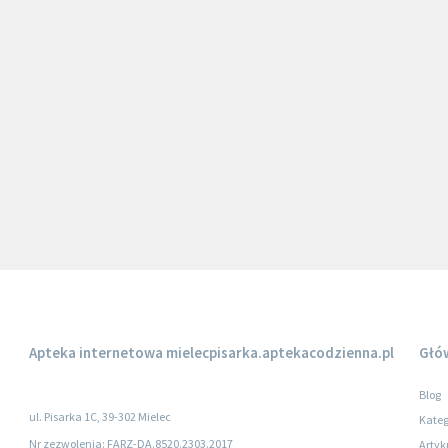
Apteka internetowa
mielecpisarka.aptekacodzienna.pl
Głó
Blog
ul. Pisarka 1C, 39-302 Mielec
Kateg
Nr zezwolenia: FARZ-DA.8520.2303.2017
Artyk