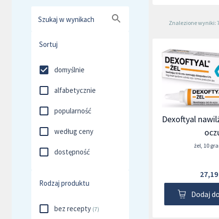
Szukaj w wynikach
Znalezione wyniki: 
Sortuj
domyślnie
alfabetycznie
popularność
Dexoftyal nawil
według ceny
ocz
żel
,
10 gr
dostępność
27,19
Rodzaj produktu
Dodaj d
bez recepty
(
7
)