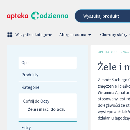
Wyszukaj
produkt
Wszystkie kategorie
Alergia i astma
Choroby skóry
APTEKA CODZIENNA –
Opis
Żele i 
Produkty
Zespół Suchego O
zmęczenie i cięż
Kategorie
Witamina A, natur
stosowany jest ró
Cofnij do
Oczy
dolegliwości ze s
Żele i maści do oczu
występować także 
działaniu łagodz
Filtry