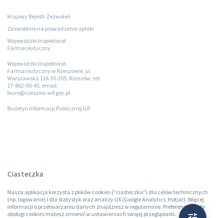
Krajowy Rejestr Zezwoleń
Zezwolenie na prowadzenie apteki
Wojewódzki Inspektorat
Farmaceutyczny
Wojewódzki Inspektorat
Farmaceutyczny w Rzeszowie, ul.
Warszawska 12A 35-205, Rzeszów, tel:
17-862-05-45, email:
biuro@rzeszow.wif.gov.pl
Biuletyn Informacji Publicznej GIF
Ciasteczka
Nasza aplikacja korzysta z plików cookies ("ciasteczka") dla celów technicznych
(np. logowanie) i dla statystyk oraz analizy UX (Google Analytics, Hotjar). Więcej
informacji o przetwarzaniu danych znajdziesz w regulaminie. Preferencje co do
obsługi cookies możesz zmienić w ustawieniach swojej przeglądarki.