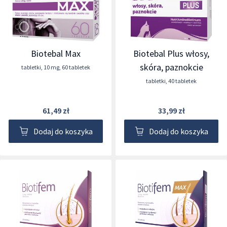
Biotebal Max
Biotebal Plus włosy,
skóra, paznokcie
tabletki
,
10 mg
,
60 tabletek
tabletki
,
40 tabletek
61,49 zł
33,99 zł
Dodaj do koszyka
Dodaj do koszyka