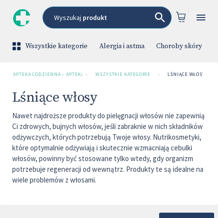
Wyszukaj
produkt
Wszystkie kategorie
Alergia i astma
Choroby skóry
C
APTEKA CODZIENNA – APTEKA INTERNETOWA
›
WSZYSTKIE KATEGORIE
›
LŚNIĄCE WŁOSY
Lśniące włosy
Nawet najdroższe produkty do pielęgnacji włosów nie zapewnią
Ci zdrowych, bujnych włosów, jeśli zabraknie w nich składników
odżywczych, których potrzebują Twoje włosy. Nutrikosmetyki,
które optymalnie odżywiają i skutecznie wzmacniają cebulki
włosów, powinny być stosowane tylko wtedy, gdy organizm
potrzebuje regeneracji od wewnątrz. Produkty te są idealne na
wiele problemów z włosami.