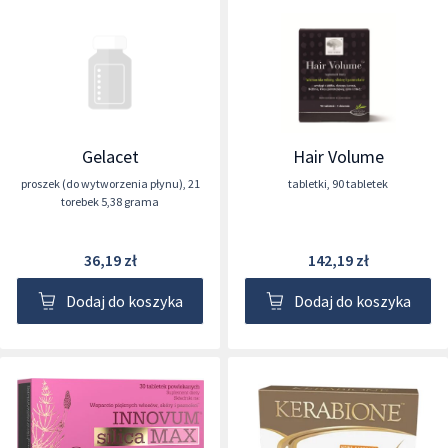
Gelacet
Hair Volume
proszek (do wytworzenia płynu)
,
21
tabletki
,
90 tabletek
torebek 5,38 grama
36,19 zł
142,19 zł
Dodaj do koszyka
Dodaj do koszyka