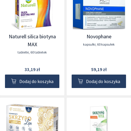
Naturell silica biotyna
Novophane
MAX
kapsułki
,
60 kapsułek
tabletki
,
60 tabletek
33,19 zł
59,19 zł
Dodaj do koszyka
Dodaj do koszyka