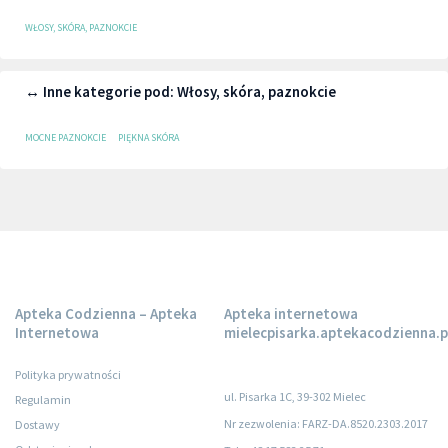
WŁOSY, SKÓRA, PAZNOKCIE
↔ Inne kategorie pod: Włosy, skóra, paznokcie
MOCNE PAZNOKCIE
PIĘKNA SKÓRA
Apteka Codzienna – Apteka
Apteka internetowa
Internetowa
mielecpisarka.aptekacodzienna.p
Polityka prywatności
ul. Pisarka 1C, 39-302 Mielec
Regulamin
Nr zezwolenia: FARZ-DA.8520.2303.2017
Dostawy