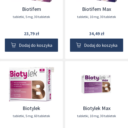
Biotifem
Biotifem Max
tabletki
,
5 mg
,
30 tabletek
tabletki
,
10 mg
,
30 tabletek
23,79 zł
34,49 zł
Dodaj do koszyka
Dodaj do koszyka
Biotylek
Biotylek Max
tabletki
,
5 mg
,
60 tabletek
tabletki
,
10 mg
,
30 tabletek