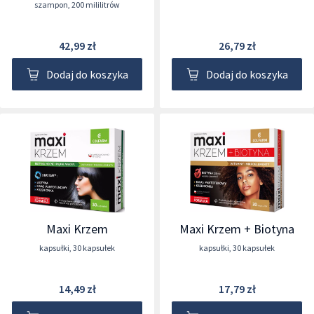
szampon
,
200 mililitrów
42,99 zł
26,79 zł
Dodaj do koszyka
Dodaj do koszyka
Maxi Krzem
Maxi Krzem + Biotyna
kapsułki
,
30 kapsułek
kapsułki
,
30 kapsułek
14,49 zł
17,79 zł