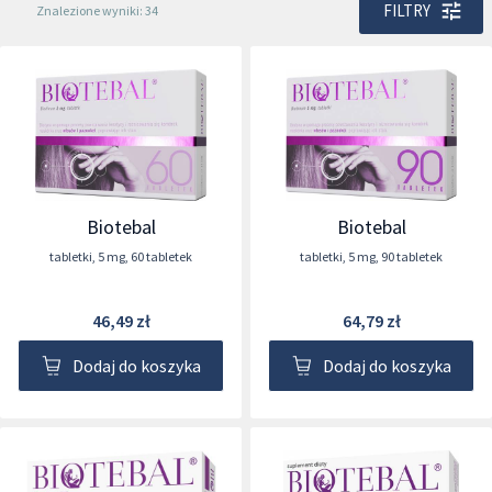
FILTRY
Znalezione wyniki: 34
Biotebal
Biotebal
tabletki
,
5 mg
,
60 tabletek
tabletki
,
5 mg
,
90 tabletek
46,49 zł
64,79 zł
Dodaj do koszyka
Dodaj do koszyka