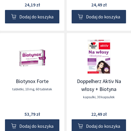
24,19 zł
24,49 zł
Dodaj do koszyka
Dodaj do koszyka
Biotynox Forte
Doppelherz Aktiv Na
włosy + Biotyna
tabletki
,
10 mg
,
60 tabletek
kapsułki
,
30 kapsułek
53,79 zł
22,49 zł
Dodaj do koszyka
Dodaj do koszyka