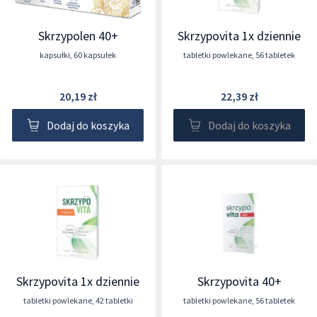
Skrzypolen 40+
Skrzypovita 1x dziennie
kapsułki
,
60 kapsułek
tabletki powlekane
,
56 tabletek
20,19 zł
22,39 zł
Dodaj do koszyka
Dodaj do koszyka
Skrzypovita 1x dziennie
Skrzypovita 40+
tabletki powlekane
,
42 tabletki
tabletki powlekane
,
56 tabletek