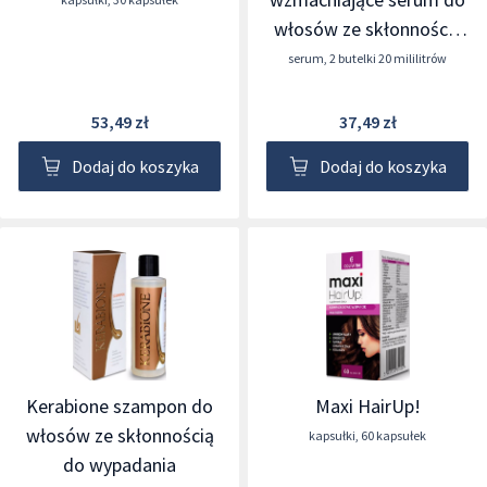
włosów ze skłonnością
do wypadania
serum
,
2 butelki 20 mililitrów
53,49 zł
37,49 zł
Dodaj do koszyka
Dodaj do koszyka
Kerabione szampon do
Maxi HairUp!
włosów ze skłonnością
kapsułki
,
60 kapsułek
do wypadania