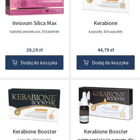
Innovum Silica Max
Kerabione
tabletki powlekane
,
30 tabletek
kapsułki
,
60 kapsułek
29,19 zł
44,79 zł
Dodaj do koszyka
Dodaj do koszyka
Kerabione Booster
Kerabione Booster
wzmacniające serum do
kapsułki
,
30 kapsułek