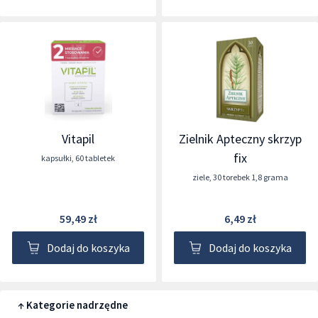
Vitapil
Zielnik Apteczny skrzyp
fix
kapsułki
,
60 tabletek
ziele
,
30 torebek 1,8 grama
59,49 zł
6,49 zł
Dodaj do koszyka
Dodaj do koszyka
↑ Kategorie nadrzędne