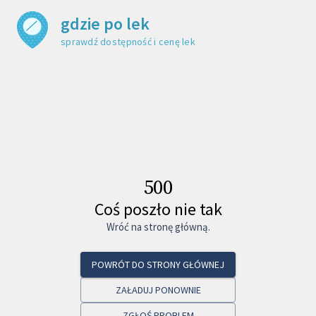
gdzie po lek
sprawdź dostępność i cenę leku
500
Coś poszło nie tak
Wróć na stronę główną.
POWRÓT DO STRONY GŁÓWNEJ
ZAŁADUJ PONOWNIE
ZGŁOŚ PROBLEM