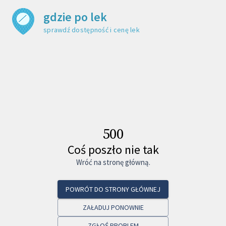
gdzie po lek
sprawdź dostępność i cenę leku
500
Coś poszło nie tak
Wróć na stronę główną.
POWRÓT DO STRONY GŁÓWNEJ
ZAŁADUJ PONOWNIE
ZGŁOŚ PROBLEM