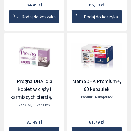
34,49 zł
66,19 zł
Dodaj do koszyka
Dodaj do koszyka
Pregna DHA, dla
MamaDHA Premium+,
kobiet w ciąży i
60 kapsułek
karmiących piersią, 30
kapsułki
,
60 kapsułek
kapsułek
kapsułki
,
30 kapsułek
31,49 zł
61,79 zł