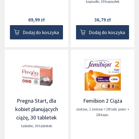
kapsułki
,
30 kapsułek
69,99 zł
36,79 zł
Dodaj do koszyka
Dodaj do koszyka
Pregna Start, dla
Femibion 2 Ciąża
kobiet planujących
zestaw
,
1 zestaw = 28 tabl. powl. +
28 kaps.
ciążę, 30 tabletek
tabletki
,
30 tabletek