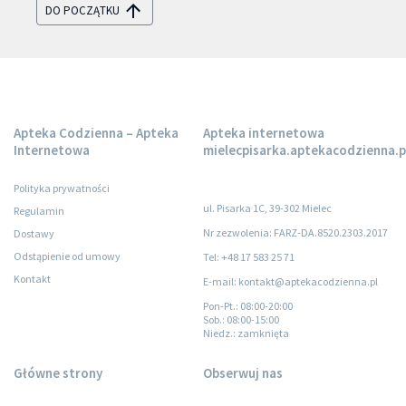
DO POCZĄTKU
Apteka Codzienna – Apteka
Apteka internetowa
Internetowa
mielecpisarka.aptekacodzienna.p
Polityka prywatności
ul. Pisarka 1C, 39-302 Mielec
Regulamin
Nr zezwolenia: FARZ-DA.8520.2303.2017
Dostawy
Odstąpienie od umowy
Tel: +48 17 583 25 71
Kontakt
E-mail: kontakt@aptekacodzienna.pl
Pon-Pt.
: 08:00-20:00
Sob.
: 08:00-15:00
Niedz.
: zamknięta
Główne strony
Obserwuj nas