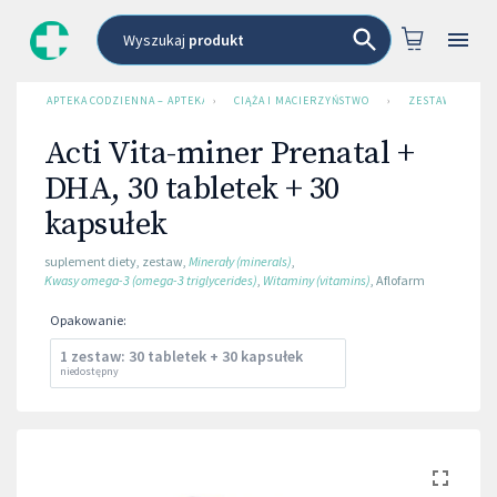
Wyszukaj
produkt
APTEKA CODZIENNA – APTEKA INTERNETOWA
›
CIĄŻA I MACIERZYŃSTWO
›
ZESTAWY WITAM
Acti Vita-miner Prenatal +
DHA, 30 tabletek + 30
kapsułek
suplement diety
,
zestaw
,
Minerały (minerals)
,
Kwasy omega-3 (omega-3 triglycerides)
,
Witaminy (vitamins)
,
Aflofarm
Opakowanie
:
1 zestaw: 30 tabletek + 30 kapsułek
niedostępny