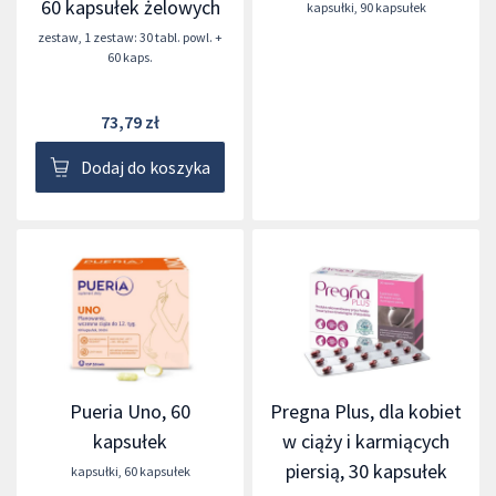
60 kapsułek żelowych
kapsułki
,
90 kapsułek
zestaw
,
1 zestaw: 30 tabl. powl. +
60 kaps.
73,79 zł
Dodaj do koszyka
Pueria Uno, 60
Pregna Plus, dla kobiet
kapsułek
w ciąży i karmiących
piersią, 30 kapsułek
kapsułki
,
60 kapsułek