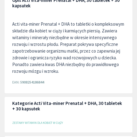
Opis Acti Vita-miner Prenatal + DHA, 30 tabletek + 30
kapsułek
Acti vita-miner Prenatal + DHA to tabletki o kompleksowym
składzie dla kobiet w ciąży i karmiących piersią. Zawiera
witaminy i minerały niezbędne w okresie intensywnego
rozwoju i wzrostu płodu. Preparat pokrywa specyficzne
zapotrzebowanie organizmu matki, przez co zapewnia jej
zdrowie i ogranicza ryzyko wad rozwojowych u dziecka.
Ponadto zawiera kwas DHA niezbędny do prawidłowego
rozwoju mózgu i wzroku.
EAN:
5908254186844
Kategorie Acti Vita-miner Prenatal + DHA, 30 tabletek
+ 30 kapsułek
ZESTAWY WITAMIN DLA KOBIET W CIĄŻY