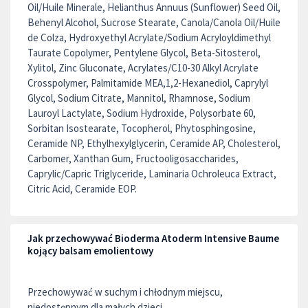
Oil/Huile Minerale, Helianthus Annuus (Sunflower) Seed Oil,
Behenyl Alcohol, Sucrose Stearate, Canola/Canola Oil/Huile
de Colza, Hydroxyethyl Acrylate/Sodium Acryloyldimethyl
Taurate Copolymer, Pentylene Glycol, Beta-Sitosterol,
Xylitol, Zinc Gluconate, Acrylates/C10-30 Alkyl Acrylate
Crosspolymer, Palmitamide MEA,1,2-Hexanediol, Caprylyl
Glycol, Sodium Citrate, Mannitol, Rhamnose, Sodium
Lauroyl Lactylate, Sodium Hydroxide, Polysorbate 60,
Sorbitan Isostearate, Tocopherol, Phytosphingosine,
Ceramide NP, Ethylhexylglycerin, Ceramide AP, Cholesterol,
Carbomer, Xanthan Gum, Fructooligosaccharides,
Caprylic/Capric Triglyceride, Laminaria Ochroleuca Extract,
Citric Acid, Ceramide EOP.
Jak przechowywać Bioderma Atoderm Intensive Baume
kojący balsam emolientowy
Przechowywać w suchym i chłodnym miejscu,
niedostępnym dla małych dzieci.