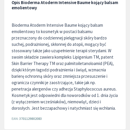
Opis Bioderma Atoderm Intensive Baume kojący balsam
emolientowy
Bioderma Atoderm Intensive Baume kojący balsam
emolientowy to kosmetyk w postaci balsamu
przeznaczony do codziennej pielęgnacji skóry bardzo
suchej, podrażnionej, skłonnej do atopii, mogący być
stosowany także jako uzupełnienie terapii sterydami. W
swoim składzie zawiera kompleks Lipigenium TM, patent
Skin Barrier Therapy TM oraz palmitoiletanoloamid (PEA),
dzięki którym łagodzi podrażnienia i świąd, wzmacnia
barierę ochronną skóry oraz zmniejsza przesuszenie i
ogranicza czynniki je zaostrzające, takie jak np.
penetracja alergenów czy adhezja Staphylococcus aureus.
Kosmetyk jest odpowiedni dla noworodków od 1. dnia życia
(z wyłączeniem wcześniaków), niemowląt, dzieci i
dorosłych. Jest bezzapachowy i natychmiast się wchłania.
EAN:
3701129802083