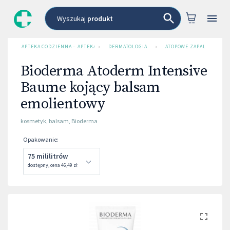
Wyszukaj
produkt
APTEKA CODZIENNA – APTEKA INTERNETOWA
›
DERMATOLOGIA
›
ATOPOWE ZAPALENIE SKÓ
Bioderma Atoderm Intensive
Baume kojący balsam
emolientowy
kosmetyk
,
balsam
,
Bioderma
Opakowanie
:
75 mililitrów
dostępny
,
cena
46,49 zł