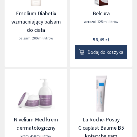
Emolium Diabetix
Belcura
wzmacniający balsam
aerozol
,
125 mililitrów
do ciała
balsam
,
200 mililitrów
56,49 zł
Dodaj do koszyka
Nivelium Med krem
La Roche-Posay
dermatologiczny
Cicaplast Baume B5
kojący balsam
krem
,
450 mililitrów