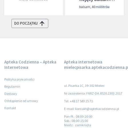
regenerujący
balsam
,
40 mililitrów
DO POCZĄTKU
Apteka Codzienna – Apteka
Apteka internetowa
Internetowa
mielecpisarka.aptekacodzienna.p
Polityka prywatności
ul. Pisarka 1C, 39-302 Mielec
Regulamin
Nr zezwolenia: FARZ-DA.8520.2303.2017
Dostawy
Odstąpienie od umowy
Tel: +48 17 583 25 71
Kontakt
E-mail: kontakt@aptekacodzienna.pl
Pon-Pt.
: 08:00-20:00
Sob.
: 08:00-15:00
Niedz.
: zamknięta