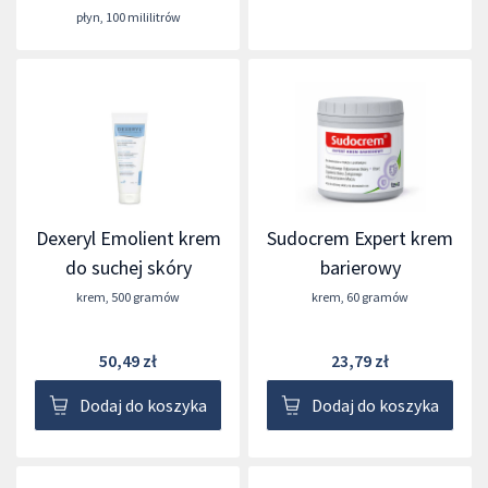
płyn
,
100 mililitrów
Dexeryl Emolient krem
Sudocrem Expert krem
do suchej skóry
barierowy
krem
,
500 gramów
krem
,
60 gramów
50,49 zł
23,79 zł
Dodaj do koszyka
Dodaj do koszyka