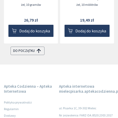
żel
,
10 gramów
żel
,
10 mililitrów
26,79 zł
19,49 zł
Dodaj do koszyka
Dodaj do koszyka
DO POCZĄTKU
Apteka Codzienna – Apteka
Apteka internetowa
Internetowa
mielecpisarka.aptekacodzienna.p
Polityka prywatności
ul. Pisarka 1C, 39-302 Mielec
Regulamin
Nr zezwolenia: FARZ-DA.8520.2303.2017
Dostawy