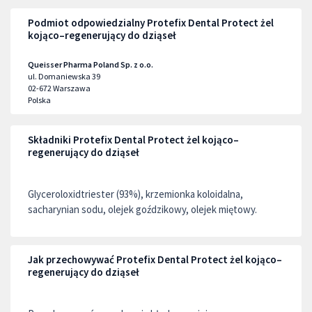
Podmiot odpowiedzialny Protefix Dental Protect żel
kojąco–regenerujący do dziąseł
Queisser Pharma Poland Sp. z o.o.
ul. Domaniewska 39
02-672
Warszawa
Polska
Składniki Protefix Dental Protect żel kojąco–
regenerujący do dziąseł
Glyceroloxidtriester (93%), krzemionka koloidalna,
sacharynian sodu, olejek goździkowy, olejek miętowy.
Jak przechowywać Protefix Dental Protect żel kojąco–
regenerujący do dziąseł