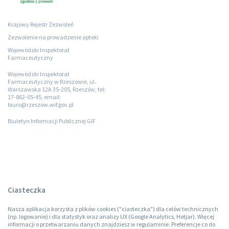
Krajowy Rejestr Zezwoleń
Zezwolenie na prowadzenie apteki
Wojewódzki Inspektorat
Farmaceutyczny
Wojewódzki Inspektorat
Farmaceutyczny w Rzeszowie, ul.
Warszawska 12A 35-205, Rzeszów, tel:
17-862-05-45, email:
biuro@rzeszow.wif.gov.pl
Biuletyn Informacji Publicznej GIF
Ciasteczka
Nasza aplikacja korzysta z plików cookies ("ciasteczka") dla celów technicznych
(np. logowanie) i dla statystyk oraz analizy UX (Google Analytics, Hotjar). Więcej
informacji o przetwarzaniu danych znajdziesz w regulaminie. Preferencje co do