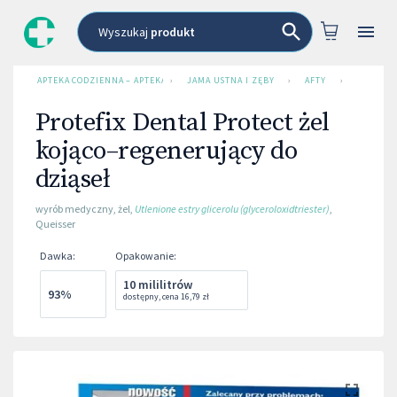
Wyszukaj
produkt
APTEKA CODZIENNA – APTEKA INTERNETOWA
›
JAMA USTNA I ZĘBY
›
AFTY
›
PROTEFI
Protefix Dental Protect żel
kojąco–regenerujący do
dziąseł
wyrób medyczny
,
żel
,
Utlenione estry glicerolu (glyceroloxidtriester)
,
Queisser
Dawka
:
Opakowanie
:
10 mililitrów
93%
dostępny
,
cena
16,79 zł