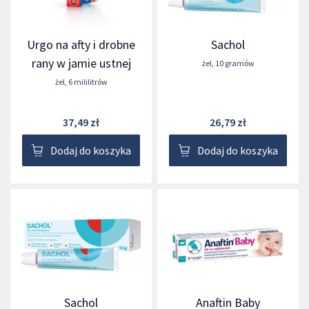
Urgo na afty i drobne
Sachol
rany w jamie ustnej
żel
,
10 gramów
żel
,
6 mililitrów
37,49 zł
26,79 zł
Dodaj do koszyka
Dodaj do koszyka
Sachol
Anaftin Baby