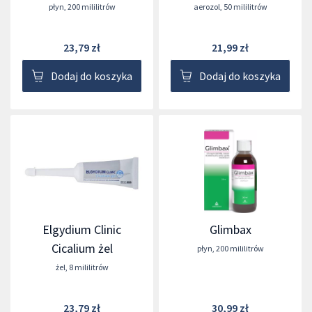
płyn
,
200 mililitrów
aerozol
,
50 mililitrów
23,79 zł
21,99 zł
Dodaj do koszyka
Dodaj do koszyka
Elgydium Clinic
Glimbax
Cicalium żel
płyn
,
200 mililitrów
żel
,
8 mililitrów
23,79 zł
30,99 zł