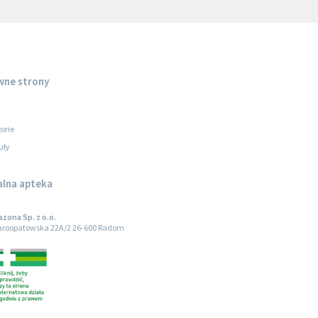
wne strony
orie
uły
alna apteka
zona Sp. z o.o.
taroopatowska 22A/2 26-600 Radom