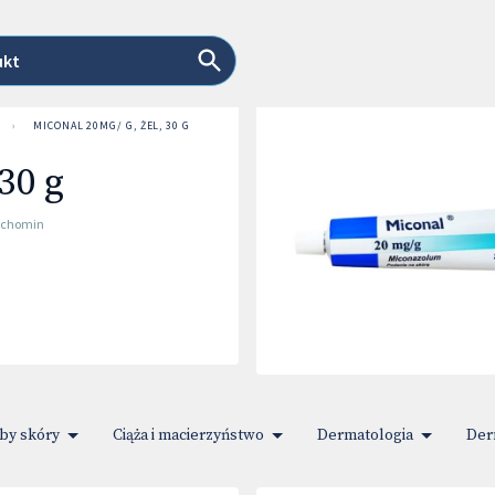
ukt
›
MICONAL 20MG/ G, ŻEL, 30 G
30 g
archomin
by skóry
Ciąża i macierzyństwo
Dermatologia
Der