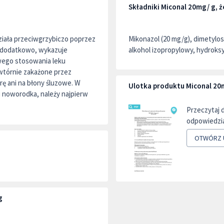
Składniki Miconal 20mg/ g, że
Działa przeciwgrzybiczo poprzez
Mikonazol (20 mg/g), dimetylos
 dodatkowo, wykazuje
alkohol izopropylowy, hydroks
wego stosowania leku
 wtórnie zakażone przez
rę ani na błony śluzowe. W
Ulotka produktu Miconal 20mg
u noworodka, należy najpierw
Przeczytaj 
odpowiedzia
OTWÓRZ 
g