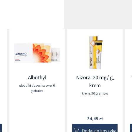
Albothyl
Nizoral 20 mg/ g,
krem
globulki dopochwowe
,
6
globulek
krem
,
30 gramów
34,49 zł
a
Dodaj do koszyka