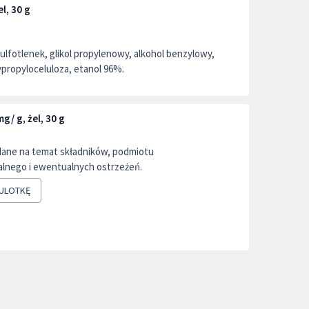
l, 30 g
ulfotlenek, glikol propylenowy, alkohol benzylowy,
ypropyloceluloza, etanol 96%.
/ g, żel, 30 g
dane na temat składników, podmiotu
lnego i ewentualnych ostrzeżeń.
ULOTKĘ