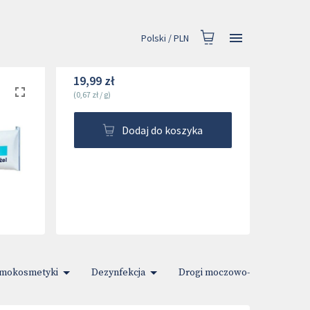
Polski
/
PLN
19,99 zł
(
0,67 zł
/
g
)
Dodaj do koszyka
mokosmetyki
Dezynfekcja
Drogi moczowo-płciowe