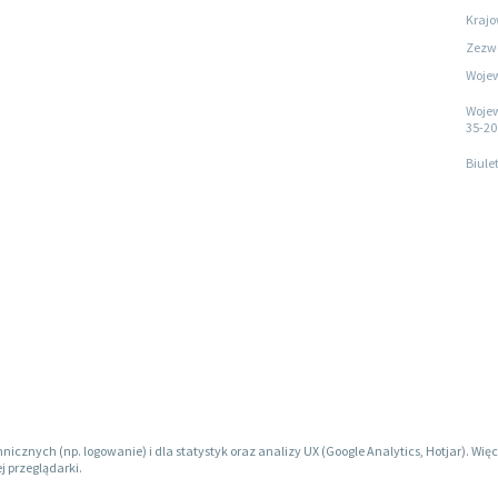
Krajo
Zezwo
Wojew
Wojew
35-20
Biule
hnicznych (np. logowanie) i dla statystyk oraz analizy UX (Google Analytics, Hotjar). W
j przeglądarki.