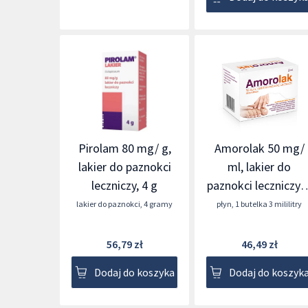
Pirolam 80 mg/ g,
Amorolak 50 mg/
lakier do paznokci
ml, lakier do
leczniczy, 4 g
paznokci leczniczy, 
ml
lakier do paznokci
,
4 gramy
płyn
,
1 butelka 3 mililitry
56,79 zł
46,49 zł
Dodaj do koszyka
Dodaj do koszyk