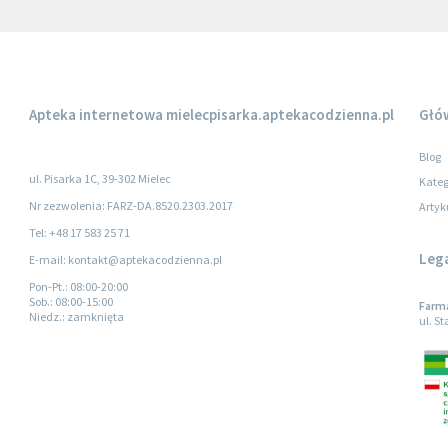
Apteka internetowa
mielecpisarka.aptekacodzienna.pl
Głó
Blog
ul. Pisarka 1C, 39-302 Mielec
Kateg
Nr zezwolenia: FARZ-DA.8520.2303.2017
Artyk
Tel: +48 17 583 25 71
Leg
E-mail: kontakt@aptekacodzienna.pl
Pon-Pt.
: 08:00-20:00
Sob.
: 08:00-15:00
Farma
Niedz.
: zamknięta
ul. S