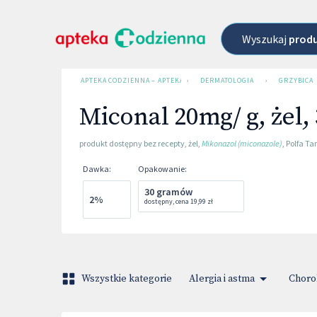
Wyszukaj
prod
APTEKA CODZIENNA – APTEKA INTERNETOWA
›
DERMATOLOGIA
›
GRZYBICA
Miconal 20mg/ g, żel, 
produkt dostępny bez recepty
,
żel
,
Mikonazol (miconazole)
,
Polfa T
Dawka
:
Opakowanie
:
30 gramów
2%
dostępny
,
cena
19,99 zł
Wszystkie kategorie
Alergia i astma
Choro