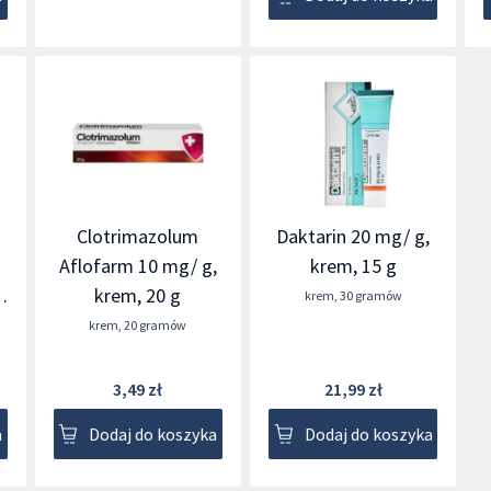
Clotrimazolum
Daktarin 20 mg/ g,
Aflofarm 10 mg/ g,
krem, 15 g
3
krem, 20 g
krem
,
30 gramów
krem
,
20 gramów
3,49 zł
21,99 zł
a
Dodaj do koszyka
Dodaj do koszyka