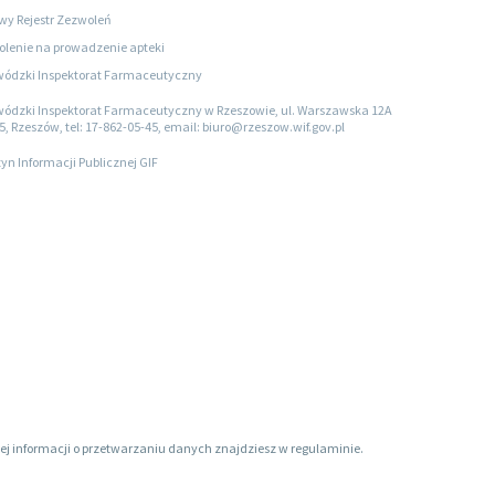
wy Rejestr Zezwoleń
lenie na prowadzenie apteki
ódzki Inspektorat Farmaceutyczny
ódzki Inspektorat Farmaceutyczny w Rzeszowie, ul. Warszawska 12A
5, Rzeszów, tel: 17-862-05-45, email: biuro@rzeszow.wif.gov.pl
tyn Informacji Publicznej GIF
ięcej informacji o przetwarzaniu danych znajdziesz w regulaminie.