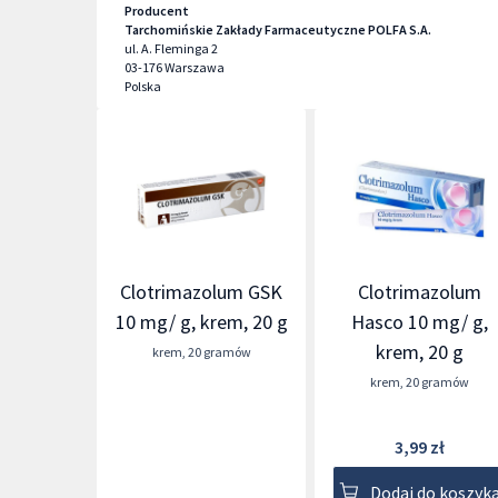
Producent
Tarchomińskie Zakłady Farmaceutyczne POLFA S.A.
ul. A. Fleminga 2
03-176
Warszawa
Polska
Clotrimazolum GSK
Clotrimazolum
10 mg/ g, krem, 20 g
Hasco 10 mg/ g,
krem, 20 g
krem
,
20 gramów
krem
,
20 gramów
3,99 zł
Dodaj do koszyk