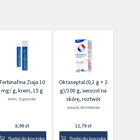
Terbinafina Ziaja 10
Oktaseptal (0,1 g + 2
mg/ g, krem, 15 g
g)/100 g, aerozol na
skórę, roztwór
krem
,
15 gramów
aerozol
,
60 mililitrów
8,99 zł
12,79 zł
Dodaj do koszyka
Dodaj do koszyka