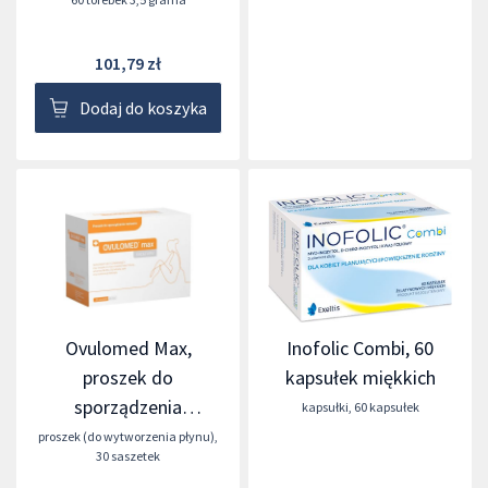
101,79 zł
Dodaj do koszyka
Ovulomed Max,
Inofolic Combi, 60
proszek do
kapsułek miękkich
sporządzenia
kapsułki
,
60 kapsułek
roztworu, 4 g x 30
proszek (do wytworzenia płynu)
,
30 saszetek
saszetek