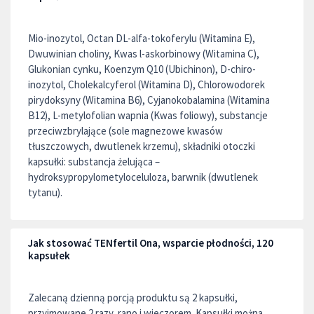
Mio-inozytol, Octan DL-alfa-tokoferylu (Witamina E),
Dwuwinian choliny, Kwas l-askorbinowy (Witamina C),
Glukonian cynku, Koenzym Q10 (Ubichinon), D-chiro-
inozytol, Cholekalcyferol (Witamina D), Chlorowodorek
pirydoksyny (Witamina B6), Cyjanokobalamina (Witamina
B12), L-metylofolian wapnia (Kwas foliowy), substancje
przeciwzbrylające (sole magnezowe kwasów
tłuszczowych, dwutlenek krzemu), składniki otoczki
kapsułki: substancja żelująca –
hydroksypropylometyloceluloza, barwnik (dwutlenek
tytanu).
Jak stosować TENfertil Ona, wsparcie płodności, 120
kapsułek
Zalecaną dzienną porcją produktu są 2 kapsułki,
przyjmowane 2 razy, rano i wieczorem. Kapsułki można