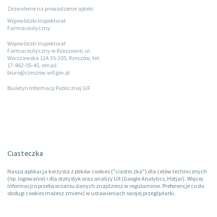
Zezwolenie na prowadzenie apteki
Wojewódzki Inspektorat
Farmaceutyczny
Wojewódzki Inspektorat
Farmaceutyczny w Rzeszowie, ul.
Warszawska 12A 35-205, Rzeszów, tel:
17-862-05-45, email:
biuro@rzeszow.wif.gov.pl
Biuletyn Informacji Publicznej GIF
Ciasteczka
Nasza aplikacja korzysta z plików cookies ("ciasteczka") dla celów technicznych
(np. logowanie) i dla statystyk oraz analizy UX (Google Analytics, Hotjar). Więcej
informacji o przetwarzaniu danych znajdziesz w regulaminie. Preferencje co do
obsługi cookies możesz zmienić w ustawieniach swojej przeglądarki.