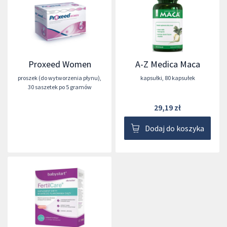
Proxeed Women
A-Z Medica Maca
proszek (do wytworzenia płynu)
,
kapsułki
,
80 kapsułek
30 saszetek po 5 gramów
29,19 zł
Dodaj do koszyka