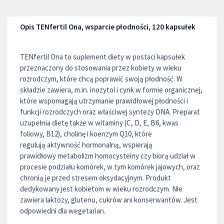
Opis TENfertil Ona, wsparcie płodności, 120 kapsułek
TENfertil Ona to suplement diety w postaci kapsułek
przeznaczony do stosowania przez kobiety w wieku
rozrodczym, które chcą poprawić swoją płodność. W
składzie zawiera, m.in. inozytol i cynk w formie organicznej,
które wspomagają utrzymanie prawidłowej płodności i
funkcji rozrodczych oraz właściwej syntezy DNA. Preparat
uzupełnia dietę także w witaminy (C, D, E, B6, kwas
foliowy, B12), cholinę i koenzym Q10, które
regulują aktywność hormonalną, wspierają
prawidłowy metabolizm homocysteiny czy biorą udział w
procesie podziału komórek, w tym komórek jajowych, oraz
chronią je przed stresem oksydacyjnym. Produkt
dedykowany jest kobietom w wieku rozrodczym. Nie
zawiera laktozy, glutenu, cukrów ani konserwantów. Jest
odpowiedni dla wegetarian.