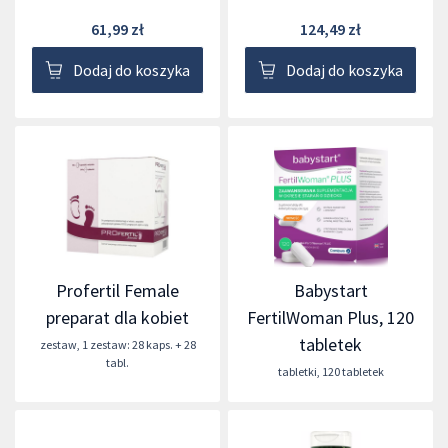
61,99 zł
124,49 zł
Dodaj do koszyka
Dodaj do koszyka
Profertil Female
Babystart
preparat dla kobiet
FertilWoman Plus, 120
tabletek
zestaw
,
1 zestaw: 28 kaps. + 28
tabl.
tabletki
,
120 tabletek