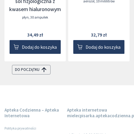
sól fizjologiczna z
aerozol
,
10 mililitrów
kwasem hialuronowym
płyn
,
30 ampułek
34,49 zł
32,79 zł
Dodaj do koszyka
Dodaj do koszyka
DO POCZĄTKU
Apteka Codzienna – Apteka
Apteka internetowa
Internetowa
mielecpisarka.aptekacodzienna.p
Polityka prywatności