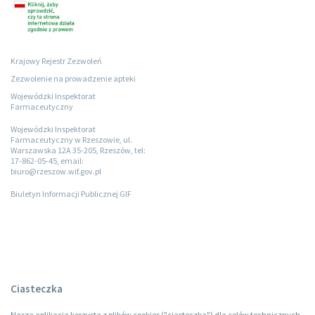
Krajowy Rejestr Zezwoleń
Zezwolenie na prowadzenie apteki
Wojewódzki Inspektorat
Farmaceutyczny
Wojewódzki Inspektorat
Farmaceutyczny w Rzeszowie, ul.
Warszawska 12A 35-205, Rzeszów, tel:
17-862-05-45, email:
biuro@rzeszow.wif.gov.pl
Biuletyn Informacji Publicznej GIF
Ciasteczka
Nasza aplikacja korzysta z plików cookies ("ciasteczka") dla celów technicznych