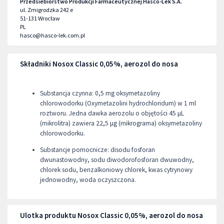
Przedsiebiorstwo Produkcji Farmaceutycznej Hasco-Lek S.A.
ul. Zmigrodzka 242 e
51-131
Wrocław
PL
hasco@hasco-lek.com.pl
Składniki Nosox Classic 0,05%, aerozol do nosa
Substancja czynna: 0,5 mg oksymetazoliny
chlorowodorku (Oxymetazolini hydrochloridum) w 1 ml
roztworu. Jedna dawka aerozolu o objętości 45 μL
(mikrolitra) zawiera 22,5 μg (mikrograma) oksymetazoliny
chlorowodorku.
Substancje pomocnicze: disodu fosforan
dwunastowodny, sodu diwodorofosforan dwuwodny,
chlorek sodu, benzalkoniowy chlorek, kwas cytrynowy
jednowodny, woda oczyszczona​.
Ulotka produktu Nosox Classic 0,05%, aerozol do nosa