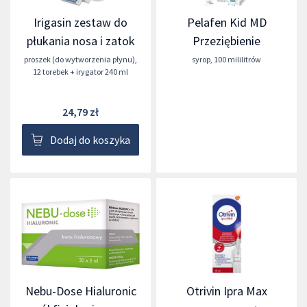
Irigasin zestaw do
Pelafen Kid MD
płukania nosa i zatok
Przeziębienie
proszek (do wytworzenia płynu)
,
syrop
,
100 mililitrów
12 torebek + irygator 240 ml
24,79 zł
Dodaj do koszyka
Nebu-Dose Hialuronic
Otrivin Ipra Max