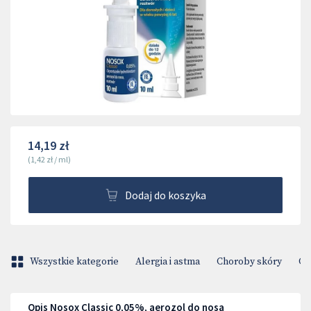
14,19 zł
(
1,42 zł
/
ml
)
Dodaj do koszyka
Wszystkie kategorie
Alergia i astma
Choroby skóry
Ci
Opis Nosox Classic 0,05%, aerozol do nosa