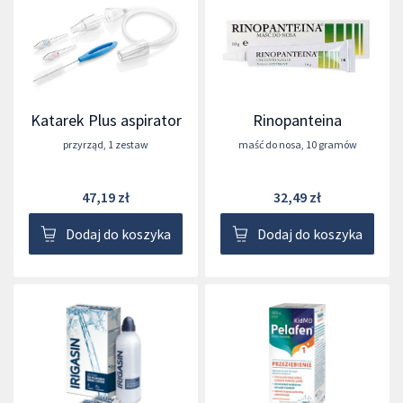
Katarek Plus aspirator
Rinopanteina
przyrząd
,
1 zestaw
maść do nosa
,
10 gramów
47,19 zł
32,49 zł
Dodaj do koszyka
Dodaj do koszyka