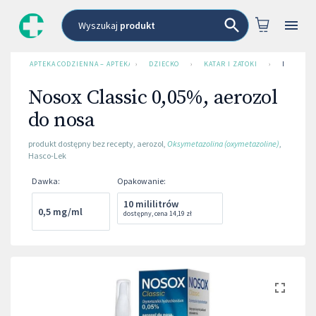
Wyszukaj
produkt
APTEKA CODZIENNA – APTEKA INTERNETOWA
›
DZIECKO
›
KATAR I ZATOKI
›
NOSOX CL
Nosox Classic 0,05%, aerozol
do nosa
produkt dostępny bez recepty
,
aerozol
,
Oksymetazolina (oxymetazoline)
,
Hasco-Lek
Dawka
:
Opakowanie
:
10 mililitrów
0,5 mg/ml
dostępny
,
cena
14,19 zł