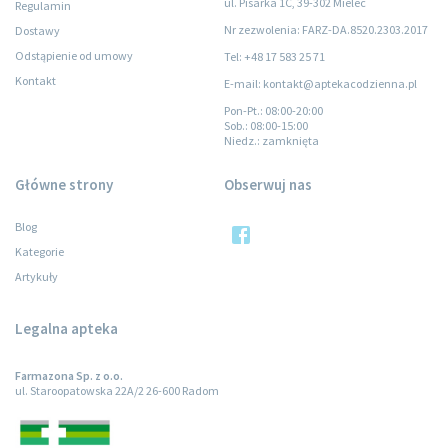
ul. Pisarka 1C, 39-302 Mielec
Regulamin
Nr zezwolenia: FARZ-DA.8520.2303.2017
Dostawy
Odstąpienie od umowy
Tel: +48 17 583 25 71
Kontakt
E-mail: kontakt@aptekacodzienna.pl
Pon-Pt.
: 08:00-20:00
Sob.
: 08:00-15:00
Niedz.
: zamknięta
Główne strony
Obserwuj nas
Blog
Kategorie
Artykuły
Legalna apteka
Farmazona Sp. z o.o.
ul. Staroopatowska 22A/2 26-600 Radom