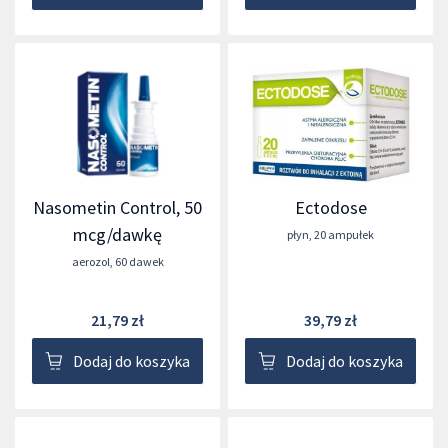
Nasometin Control, 50
Ectodose
mcg/dawkę
płyn
,
20 ampułek
aerozol
,
60 dawek
21,79 zł
39,79 zł
Dodaj do koszyka
Dodaj do koszyka