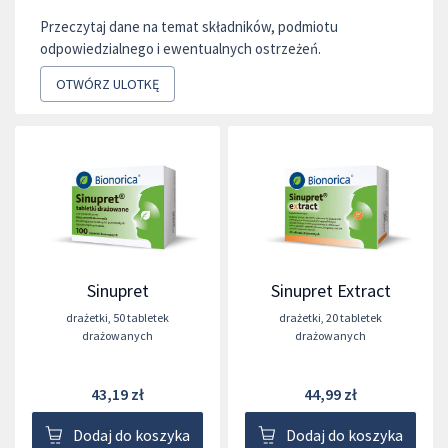
Przeczytaj dane na temat składników, podmiotu
odpowiedzialnego i ewentualnych ostrzeżeń.
OTWÓRZ ULOTKĘ
Sinupret
Sinupret Extract
drażetki
,
50 tabletek
drażetki
,
20 tabletek
drażowanych
drażowanych
43,19 zł
44,99 zł
Dodaj do koszyka
Dodaj do koszyka