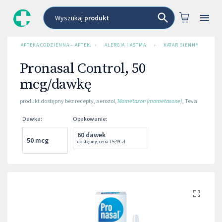
Wyszukaj
produkt
APTEKA CODZIENNA – APTEKA INTERNETOWA
›
ALERGIA I ASTMA
›
KATAR SIENNY
›
PR
Pronasal Control, 50
mcg/dawkę
produkt dostępny bez recepty
,
aerozol
,
Mometazon (mometasone)
,
Teva
Dawka
:
Opakowanie
:
60 dawek
50 mcg
dostępny
,
cena
15,49 zł