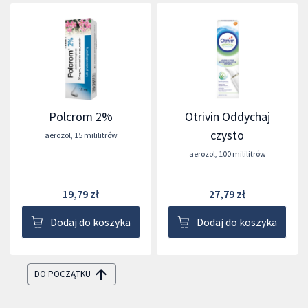
Polcrom 2%
Otrivin Oddychaj
czysto
aerozol
,
15 mililitrów
aerozol
,
100 mililitrów
19,79 zł
27,79 zł
Dodaj do koszyka
Dodaj do koszyka
DO POCZĄTKU