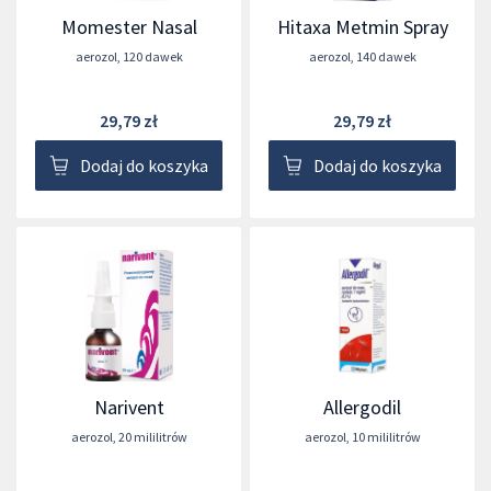
Momester Nasal
Hitaxa Metmin Spray
aerozol
,
120 dawek
aerozol
,
140 dawek
29,79 zł
29,79 zł
Dodaj do koszyka
Dodaj do koszyka
Narivent
Allergodil
aerozol
,
20 mililitrów
aerozol
,
10 mililitrów