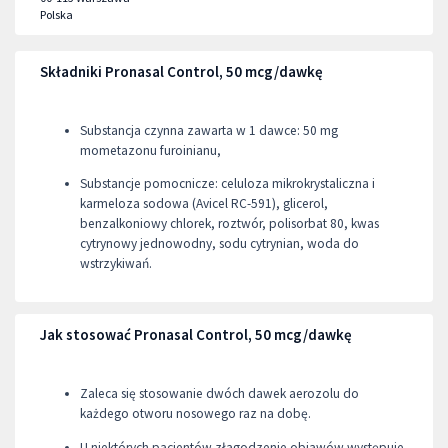
Polska
Składniki Pronasal Control, 50 mcg/dawkę
Substancja czynna zawarta w 1 dawce: 50 mg
mometazonu furoinianu,
Substancje pomocnicze: celuloza mikrokrystaliczna i
karmeloza sodowa (Avicel RC-591), glicerol,
benzalkoniowy chlorek, roztwór, polisorbat 80, kwas
cytrynowy jednowodny, sodu cytrynian, woda do
wstrzykiwań.
Jak stosować Pronasal Control, 50 mcg/dawkę
Zaleca się stosowanie dwóch dawek aerozolu do
każdego otworu nosowego raz na dobę.
U niektórych pacjentów złagodzenie objawów występuje