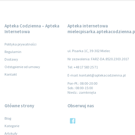
Apteka Codzienna – Apteka
Apteka internetowa
Internetowa
mielecpisarka.aptekacodzienna.p
Polityka prywatności
ul. Pisarka 1C, 39-302 Mielec
Regulamin
Nr zezwolenia: FARZ-DA.8520.2303.2017
Dostawy
Odstąpienie od umowy
Tel: +48 17 583 25 71
Kontakt
E-mail: kontakt@aptekacodzienna.pl
Pon-Pt.
: 08:00-20:00
Sob.
: 08:00-15:00
Niedz.
: zamknięta
Główne strony
Obserwuj nas
Blog
Kategorie
Artykuły