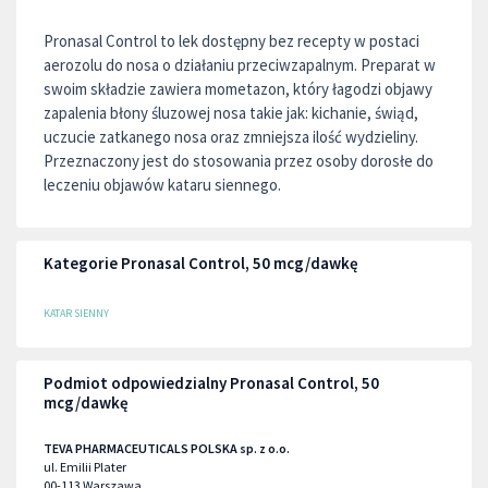
Pronasal Control to lek dostępny bez recepty w postaci
aerozolu do nosa o działaniu przeciwzapalnym. Preparat w
swoim składzie zawiera mometazon, który łagodzi objawy
zapalenia błony śluzowej nosa takie jak: kichanie, świąd,
uczucie zatkanego nosa oraz zmniejsza ilość wydzieliny.
Przeznaczony jest do stosowania przez osoby dorosłe do
leczeniu objawów kataru siennego.
Kategorie Pronasal Control, 50 mcg/dawkę
KATAR SIENNY
Podmiot odpowiedzialny Pronasal Control, 50
mcg/dawkę
TEVA PHARMACEUTICALS POLSKA sp. z o.o.
ul. Emilii Plater
00-113
Warszawa