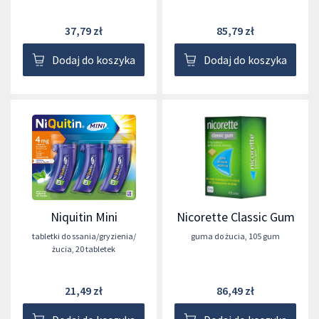
37,79 zł
85,79 zł
Dodaj do koszyka
Dodaj do koszyka
Niquitin Mini
Nicorette Classic Gum
tabletki do ssania/gryzienia/
guma do żucia
,
105 gum
żucia
,
20 tabletek
21,49 zł
86,49 zł