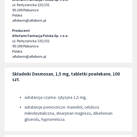
ul. Partyzancka 133/151
95-200
Pabianice
Polska
aflofarm@aflofarm.pl
Producent
Aflofarm Farmacja Polska Sp. z o.o.
ul. Partyzancka 133/151
95-200
Pabianice
Polska
aflofarm@aflofarm.pl
Składniki Desmoxan, 1,5 mg, tabletki powlekane, 100
szt.
substancja czynna: cytyzyna 1,5 mg,
substancje pomocnicze: mannitol, celuloza
mikrokrystaliczna, stearynian magnezu, dibehenian
glicerolu, hypromeloza.