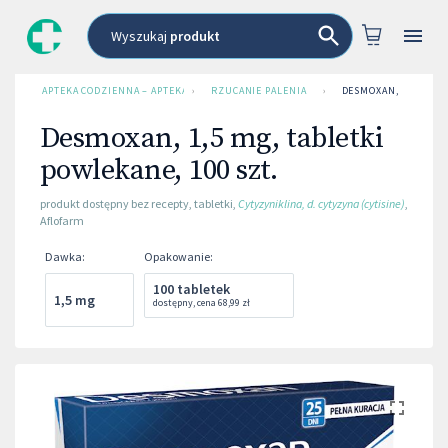
Wyszukaj
produkt
APTEKA CODZIENNA – APTEKA INTERNETOWA
›
RZUCANIE PALENIA
›
DESMOXAN, 1,5 MG, T
Desmoxan, 1,5 mg, tabletki
powlekane, 100 szt.
produkt dostępny bez recepty
,
tabletki
,
Cytyzyniklina, d. cytyzyna (cytisine)
,
Aflofarm
Dawka
:
Opakowanie
:
100 tabletek
1,5 mg
dostępny
,
cena
68,99 zł