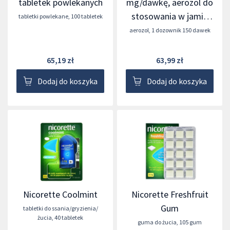
tabletek powlekanych
mg/dawkę, aerozol do
stosowania w jamie
tabletki powlekane
,
100 tabletek
ustnej
aerozol
,
1 dozownik 150 dawek
65,19 zł
63,99 zł
Dodaj do koszyka
Dodaj do koszyka
Nicorette Coolmint
Nicorette Freshfruit
Gum
tabletki do ssania/gryzienia/
żucia
,
40 tabletek
guma do żucia
,
105 gum