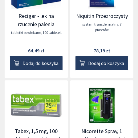
Recigar - lek na
Niquitin Przezroczysty
rzucenie palenia
system transdermalny
,
7
plastrów
tabletki powlekane
,
100 tabletek
64,49 zł
78,19 zł
Dodaj do koszyka
Dodaj do koszyka
Tabex, 1,5 mg, 100
Nicorette Spray, 1