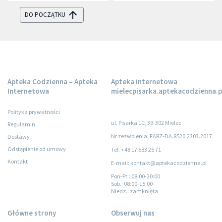
DO POCZĄTKU
Apteka Codzienna – Apteka
Apteka internetowa
Internetowa
mielecpisarka.aptekacodzienna.p
Polityka prywatności
ul. Pisarka 1C, 39-302 Mielec
Regulamin
Nr zezwolenia: FARZ-DA.8520.2303.2017
Dostawy
Odstąpienie od umowy
Tel: +48 17 583 25 71
Kontakt
E-mail: kontakt@aptekacodzienna.pl
Pon-Pt.
: 08:00-20:00
Sob.
: 08:00-15:00
Niedz.
: zamknięta
Główne strony
Obserwuj nas