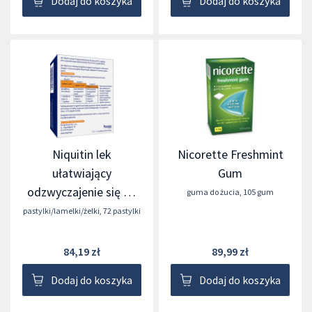
Dodaj do koszyka
Dodaj do koszyka
Niquitin lek
Nicorette Freshmint
ułatwiający
Gum
odzwyczajenie się od
guma do żucia
,
105 gum
palenia tytoniu
pastylki/lamelki/żelki
,
72 pastylki
84,19 zł
89,99 zł
Dodaj do koszyka
Dodaj do koszyka