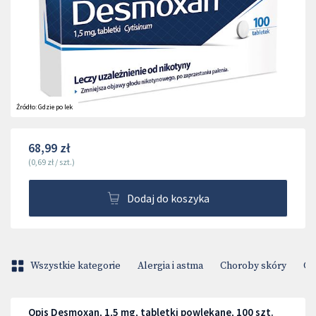
Źródło:
Gdzie po lek
68,99 zł
(
0,69 zł
/
szt.
)
Dodaj do koszyka
Wszystkie kategorie
Alergia i astma
Choroby skóry
Ci
Opis Desmoxan, 1,5 mg, tabletki powlekane, 100 szt.