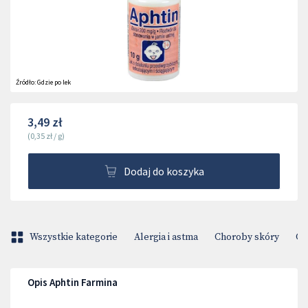
Źródło:
Gdzie po lek
3,49 zł
(
0,35 zł
/
g
)
Dodaj do koszyka
Wszystkie kategorie
Alergia i astma
Choroby skóry
Ci
Opis Aphtin Farmina