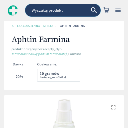
Wyszukaj
produkt
APTEKA CODZIENNA – APTEKA INTERNETOWA
›
APHTIN FARMINA
Aphtin Farmina
produkt dostępny bez recepty
,
płyn
,
Tetraboran sodowy (sodium tetraborate)
,
Farmina
Dawka
:
Opakowanie
:
10 gramów
20%
dostępny
,
cena
3,49 zł