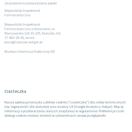
Zezwolenie na prowadzenie apteki
Wojewódzki Inspektorat
Farmaceutyczny
Wojewódzki Inspektorat
Farmaceutyczny w Rzeszowie, ul.
Warszawska 12A 35-205, Rzeszów, tel:
17-862-05-45, email:
biuro@rzeszow.wif.gov.pl
Biuletyn Informacji Publicznej GIF
Ciasteczka
Nasza aplikacja korzysta z plików cookies ("ciasteczka") dla celów technicznych
(np. logowanie) i dla statystyk oraz analizy UX (Google Analytics, Hotjar). Więcej
informacji o przetwarzaniu danych znajdziesz w regulaminie. Preferencje co do
obsługi cookies możesz zmienić w ustawieniach swojej przeglądarki.