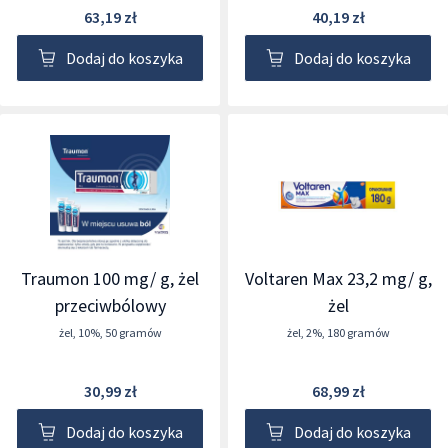
63,19 zł
40,19 zł
Dodaj do koszyka
Dodaj do koszyka
Traumon 100 mg/ g, żel
Voltaren Max 23,2 mg/ g,
przeciwbólowy
żel
żel
,
10%
,
50 gramów
żel
,
2%
,
180 gramów
30,99 zł
68,99 zł
Dodaj do koszyka
Dodaj do koszyka