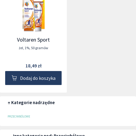
Voltaren Sport
żel
,
1%
,
50 gramów
18,49 zł
Dodaj do koszyka
↑ Kategorie nadrzędne
PRZECIWBÓLOWE
↔ Inne kategorie pod: Przeciwbólowe