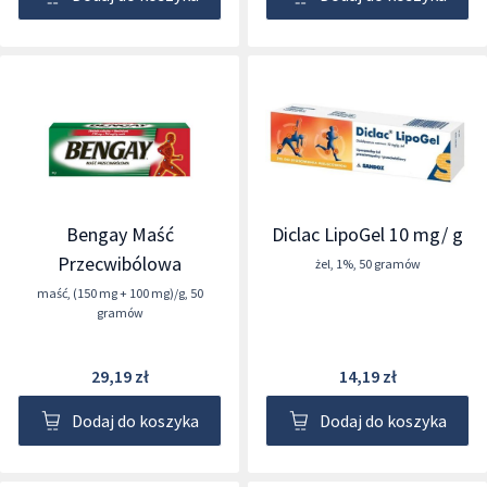
Bengay Maść
Diclac LipoGel 10 mg/ g
Przecwibólowa
żel
,
1%
,
50 gramów
maść
,
(150 mg + 100 mg)/g
,
50
gramów
29,19 zł
14,19 zł
Dodaj do koszyka
Dodaj do koszyka