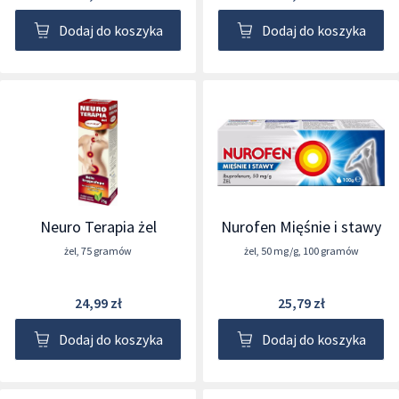
Dodaj do koszyka
Dodaj do koszyka
Neuro Terapia żel
Nurofen Mięśnie i stawy
żel
,
75 gramów
żel
,
50 mg/g
,
100 gramów
24,99 zł
25,79 zł
Dodaj do koszyka
Dodaj do koszyka