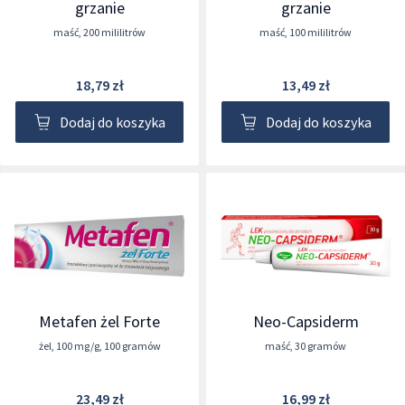
grzanie
grzanie
maść
,
200 mililitrów
maść
,
100 mililitrów
18,79 zł
13,49 zł
Dodaj do koszyka
Dodaj do koszyka
Metafen żel Forte
Neo-Capsiderm
żel
,
100 mg/g
,
100 gramów
maść
,
30 gramów
23,49 zł
16,99 zł