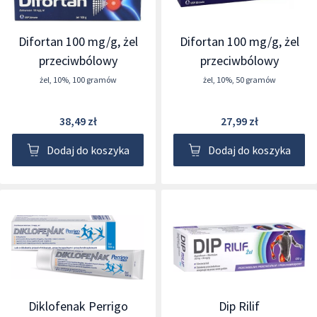
Difortan 100 mg/g, żel
Difortan 100 mg/g, żel
przeciwbólowy
przeciwbólowy
żel
,
10%
,
100 gramów
żel
,
10%
,
50 gramów
38,49 zł
27,99 zł
Dodaj do koszyka
Dodaj do koszyka
Diklofenak Perrigo
Dip Rilif