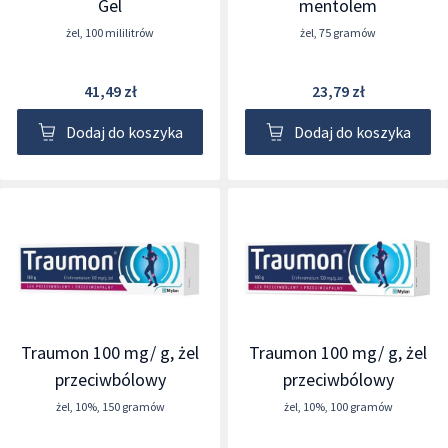
Gel
mentolem
żel
,
100 mililitrów
żel
,
75 gramów
41,49 zł
23,79 zł
Dodaj do koszyka
Dodaj do koszyka
Traumon 100 mg/ g, żel
Traumon 100 mg/ g, żel
przeciwbólowy
przeciwbólowy
żel
,
10%
,
150 gramów
żel
,
10%
,
100 gramów