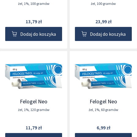
żel
,
1%
,
100 gramów
żel
,
100 gramów
13,79 zł
23,99 zł
Dodaj do koszyka
Dodaj do koszyka
Felogel Neo
Felogel Neo
żel
,
1%
,
120 gramów
żel
,
1%
,
60 gramów
11,79 zł
6,99 zł