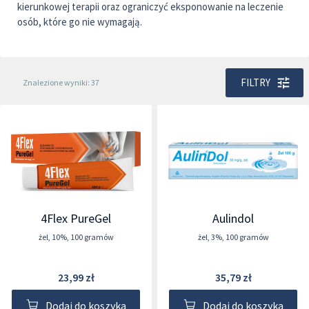
kierunkowej terapii oraz ograniczyć eksponowanie na leczenie
osób, które go nie wymagają.
FILTRY
Znalezione wyniki: 37
4Flex PureGel
Aulindol
żel
,
10%
,
100 gramów
żel
,
3%
,
100 gramów
23,99 zł
35,79 zł
Dodaj do koszyka
Dodaj do koszyka