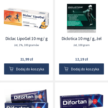
Diclac LipoGel 10 mg/ g
Diclotica 10 mg/ g, żel
żel
,
1%
,
100 gramów
żel
,
100 gram
21,99 zł
12,19 zł
Dodaj do koszyka
Dodaj do koszyka