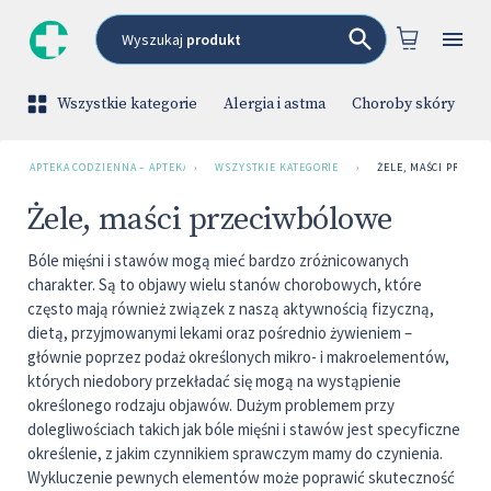
Wyszukaj
produkt
Wszystkie kategorie
Alergia i astma
Choroby skóry
C
APTEKA CODZIENNA – APTEKA INTERNETOWA
›
WSZYSTKIE KATEGORIE
›
ŻELE, MAŚCI PRZEC
Żele, maści przeciwbólowe
Bóle mięśni i stawów mogą mieć bardzo zróżnicowanych
charakter. Są to objawy wielu stanów chorobowych, które
często mają również związek z naszą aktywnością fizyczną,
dietą, przyjmowanymi lekami oraz pośrednio żywieniem –
głównie poprzez podaż określonych mikro- i makroelementów,
których niedobory przekładać się mogą na wystąpienie
określonego rodzaju objawów. Dużym problemem przy
dolegliwościach takich jak bóle mięśni i stawów jest specyficzne
określenie, z jakim czynnikiem sprawczym mamy do czynienia.
Wykluczenie pewnych elementów może poprawić skuteczność