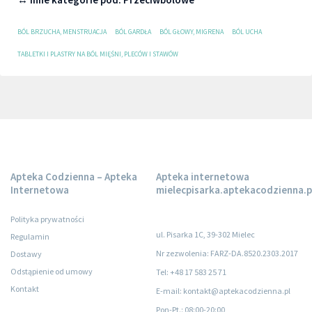
BÓL BRZUCHA, MENSTRUACJA
BÓL GARDŁA
BÓL GŁOWY, MIGRENA
BÓL UCHA
TABLETKI I PLASTRY NA BÓL MIĘŚNI, PLECÓW I STAWÓW
Apteka Codzienna – Apteka
Apteka internetowa
Internetowa
mielecpisarka.aptekacodzienna.p
Polityka prywatności
ul. Pisarka 1C, 39-302 Mielec
Regulamin
Nr zezwolenia: FARZ-DA.8520.2303.2017
Dostawy
Odstąpienie od umowy
Tel: +48 17 583 25 71
Kontakt
E-mail: kontakt@aptekacodzienna.pl
Pon-Pt.
: 08:00-20:00