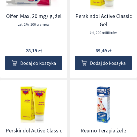
Olfen Max, 20 mg/ g, żel
Perskindol Active Classic
Gel
żel
,
2%
,
100 gramów
żel
,
200 mililitrów
28,19 zł
69,49 zł
Dodaj do koszyka
Dodaj do koszyka
Perskindol Active Classic
Reumo Terapia żel z