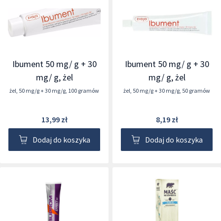
Ibument 50 mg/ g + 30
Ibument 50 mg/ g + 30
mg/ g, żel
mg/ g, żel
żel
,
50 mg/g + 30 mg/g
,
100 gramów
żel
,
50 mg/g + 30 mg/g
,
50 gramów
13,99 zł
8,19 zł
Dodaj do koszyka
Dodaj do koszyka