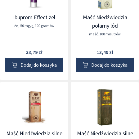
Ibuprom Effect żel
Maść Niedźwiedzia
polarny lód
żel
,
50 mg/g
,
100 gramów
maść
,
100 mililitrów
33,79 zł
13,49 zł
Dodaj do koszyka
Dodaj do koszyka
Maść Niedźwiedzia silne
Maść Niedźwiedzia silne