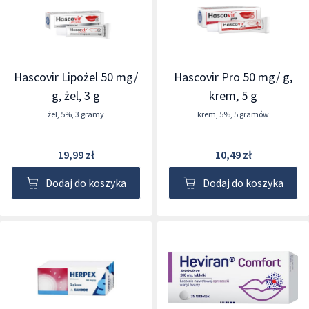
Hascovir Lipożel 50 mg/
Hascovir Pro 50 mg/ g,
g, żel, 3 g
krem, 5 g
żel
,
5%
,
3 gramy
krem
,
5%
,
5 gramów
19,99 zł
10,49 zł
Dodaj do koszyka
Dodaj do koszyka