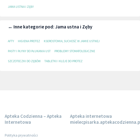
JAMA USTNA I ZĘBY
↔ Inne kategorie pod: Jama ustna i Zęby
AFTY
HIGIENA PROTEZ
KSEROSTOMIA, SUCHOŚĆ W JAMIE USTNEJ
PASTY I PŁYNY DO PŁUKANIA UST
PROBLEMY STOMATOLOGICZNE
SZCZOTECZKI DO ZĘBÓW
TABLETKI I KLEJE DO PROTEZ
Apteka Codzienna – Apteka
Apteka internetowa
Internetowa
mielecpisarka.aptekacodzienna.p
Polityka prywatności