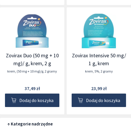
Zovirax Duo (50 mg + 10
Zovirax Intensive 50 mg/
mg)/ g, krem, 2 g
1 g, krem
krem
,
(50 mg + 10 mg)/g
,
2 gramy
krem
,
5%
,
2 gramy
37,49 zł
23,99 zł
Dodaj do koszyka
Dodaj do koszyka
↑ Kategorie nadrzędne