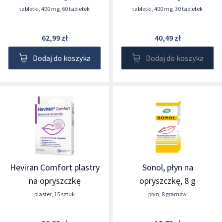
tabletki
,
400 mg
,
60 tabletek
tabletki
,
400 mg
,
30 tabletek
62,99 zł
40,49 zł
Dodaj do koszyka
Dodaj do koszyka
Heviran Comfort plastry
Sonol, płyn na
na opryszczkę
opryszczkę, 8 g
plaster
,
15 sztuk
płyn
,
8 gramów