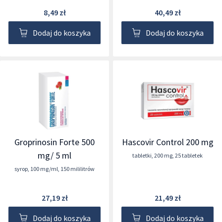
8,49 zł
40,49 zł
Dodaj do koszyka
Dodaj do koszyka
Groprinosin Forte 500
Hascovir Control 200 mg
mg/ 5 ml
tabletki
,
200 mg
,
25 tabletek
syrop
,
100 mg/ml
,
150 mililitrów
27,19 zł
21,49 zł
Dodaj do koszyka
Dodaj do koszyka