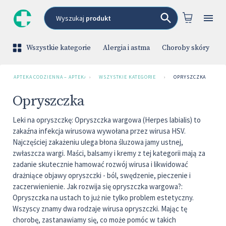
Wyszukaj
produkt
Wszystkie kategorie
Alergia i astma
Choroby skóry
C
APTEKA CODZIENNA – APTEKA INTERNETOWA
›
WSZYSTKIE KATEGORIE
›
OPRYSZCZKA
Opryszczka
Leki na opryszczkę: Opryszczka wargowa (Herpes labialis) to
zakaźna infekcja wirusowa wywołana przez wirusa HSV.
Najczęściej zakażeniu ulega błona śluzowa jamy ustnej,
zwłaszcza wargi. Maści, balsamy i kremy z tej kategorii mają za
zadanie skutecznie hamować rozwój wirusa i likwidować
drażniące objawy opryszczki - ból, swędzenie, pieczenie i
zaczerwienienie. Jak rozwija się opryszczka wargowa?:
Opryszczka na ustach to już nie tylko problem estetyczny.
Wszyscy znamy dwa rodzaje wirusa opryszczki. Mając tę
chorobę, zastanawiamy się, co może pomóc w takich