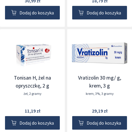
30,99 zł
18,79 zł
Dodaj do koszyka
Dodaj do koszyka
Tonisan H, żel na
Vratizolin 30 mg/ g,
opryszczkę, 2 g
krem, 3 g
żel
,
2 gramy
krem
,
3%
,
3 gramy
11,19 zł
29,19 zł
Dodaj do koszyka
Dodaj do koszyka