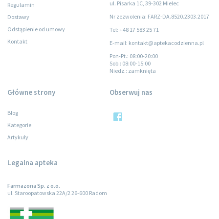
ul. Pisarka 1C, 39-302 Mielec
Regulamin
Nr zezwolenia: FARZ-DA.8520.2303.2017
Dostawy
Odstąpienie od umowy
Tel: +48 17 583 25 71
Kontakt
E-mail: kontakt@aptekacodzienna.pl
Pon-Pt.
: 08:00-20:00
Sob.
: 08:00-15:00
Niedz.
: zamknięta
Główne strony
Obserwuj nas
Blog
Kategorie
Artykuły
Legalna apteka
Farmazona Sp. z o.o.
ul. Staroopatowska 22A/2 26-600 Radom