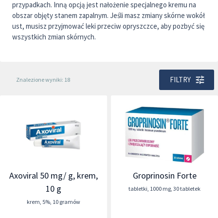
przypadkach. Inną opcją jest nałożenie specjalnego kremu na
obszar objęty stanem zapalnym. Jeśli masz zmiany skórne wokół
ust, musisz przyjmować leki przeciw opryszczce, aby pozbyć się
wszystkich zmian skórnych.
FILTRY
Znalezione wyniki: 18
Axoviral 50 mg/ g, krem,
Groprinosin Forte
10 g
tabletki
,
1000 mg
,
30 tabletek
krem
,
5%
,
10 gramów